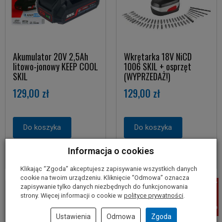
Akumulator 20V 2,5Ah
Wkrętarka 18V NiCD
litowo-jonowy KEEP COOL
1006 SKIL + osprzęt
SKIL
(WYPRZEDAŻ!)
129,00 zł
129,00 zł
Do koszyka
Do koszyka
Informacja o cookies
Klikając “Zgoda” akceptujesz zapisywanie wszystkich danych
cookie na twoim urządzeniu. Kliknięcie “Odmowa” oznacza
zapisywanie tylko danych niezbędnych do funkcjonowania
strony. Więcej informacji o cookie w
polityce prywatności
.
Ustawienia
Odmowa
Zgoda