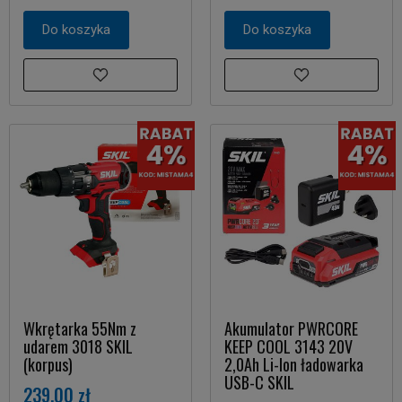
Do koszyka
Do koszyka
Wkrętarka 55Nm z
Akumulator PWRCORE
udarem 3018 SKIL
KEEP COOL 3143 20V
(korpus)
2,0Ah Li-Ion ładowarka
USB-C SKIL
239,00 zł