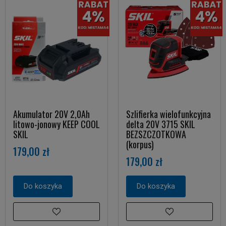
Akumulator 20V 2,0Ah
Szlifierka wielofunkcyjna
litowo-jonowy KEEP COOL
delta 20V 3715 SKIL
SKIL
BEZSZCZOTKOWA
(korpus)
179,00 zł
179,00 zł
Do koszyka
Do koszyka