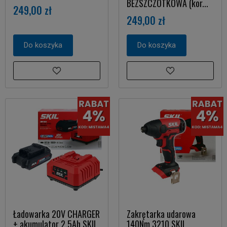
BEZSZCZOTKOWA (kor...
249,00 zł
249,00 zł
Do koszyka
Do koszyka
Ładowarka 20V CHARGER
Zakrętarka udarowa
+ akumulator 2,5Ah SKIL
140Nm 3210 SKIL