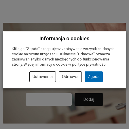
Informacja o cookies
Dołącz do
Klikając “Zgoda” akceptujesz zapisywanie wszystkich danych
naszego klubu.
cookie na twoim urządzeniu. Kliknięcie “Odmowa” oznacza
zapisywanie tylko danych niezbędnych do funkcjonowania
strony. Więcej informacji o cookie w
polityce prywatności
.
Ustawienia
Odmowa
Zgoda
Dołącz do naszego klubu i otrzymuj
ciekawe informacje, promocje i rabaty.