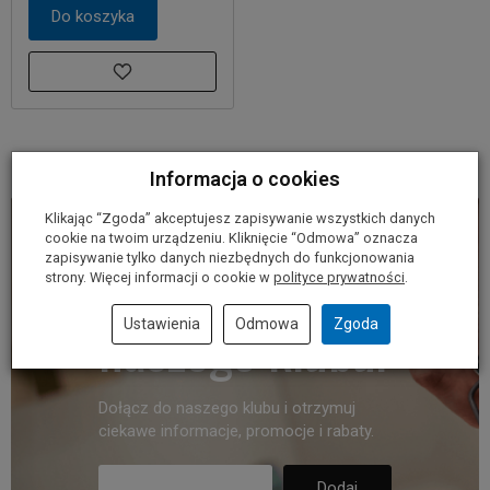
Do koszyka
Informacja o cookies
Klikając “Zgoda” akceptujesz zapisywanie wszystkich danych
cookie na twoim urządzeniu. Kliknięcie “Odmowa” oznacza
Dołącz do
zapisywanie tylko danych niezbędnych do funkcjonowania
strony. Więcej informacji o cookie w
polityce prywatności
.
naszego klubu.
Ustawienia
Odmowa
Zgoda
Dołącz do naszego klubu i otrzymuj
ciekawe informacje, promocje i rabaty.