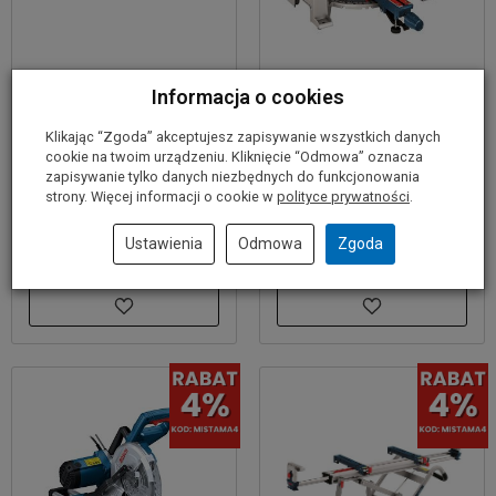
Ukośnica z laserem GCM
Ukośnica z posuwem
Informacja o cookies
216 BOSCH + stół GTA
GCM 800 SJ BOSCH
2600
Klikając “Zgoda” akceptujesz zapisywanie wszystkich danych
1 299,00 zł
cookie na twoim urządzeniu. Kliknięcie “Odmowa” oznacza
1 199,00 zł
zapisywanie tylko danych niezbędnych do funkcjonowania
strony. Więcej informacji o cookie w
polityce prywatności
.
Ustawienia
Odmowa
Zgoda
Do koszyka
Do koszyka