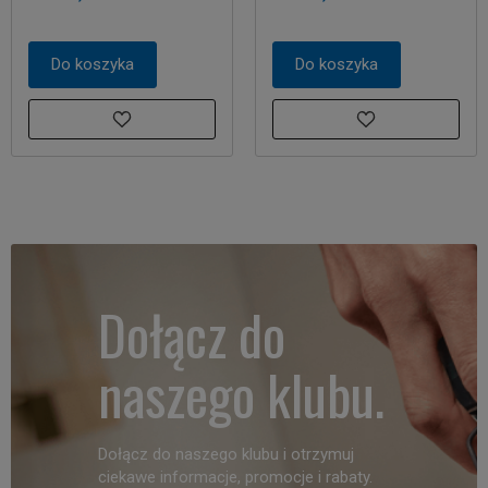
Do koszyka
Do koszyka
Dołącz do
naszego klubu.
Dołącz do naszego klubu i otrzymuj
ciekawe informacje, promocje i rabaty.