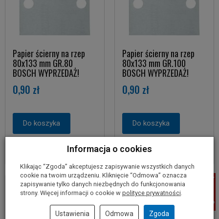
Papier ścierny na rzep
Papier ścierny na rzep
80x133 mm GR.80
80x133 mm GR.100
BOSCH WYPRZEDAŻ!
BOSCH WYPRZEDAŻ!
0,90 zł
0,90 zł
Do koszyka
Do koszyka
Informacja o cookies
Klikając “Zgoda” akceptujesz zapisywanie wszystkich danych
cookie na twoim urządzeniu. Kliknięcie “Odmowa” oznacza
zapisywanie tylko danych niezbędnych do funkcjonowania
strony. Więcej informacji o cookie w
polityce prywatności
.
Ustawienia
Odmowa
Zgoda