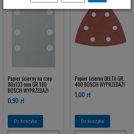
Papier ścierny na rzep
Papier ścierny DELTA GR.
80x133 mm GR.180
400 BOSCH WYPRZEDAŻ!
BOSCH WYPRZEDAŻ!
1,00 zł
0,90 zł
Do koszyka
Do koszyka