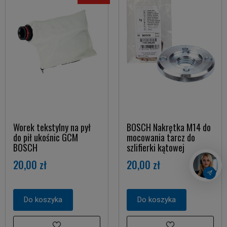
Worek tekstylny na pył
BOSCH Nakrętka M14 do
do pił ukośnic GCM
mocowania tarcz do
BOSCH
szlifierki kątowej
20,00 zł
20,00 zł
Do koszyka
Do koszyka