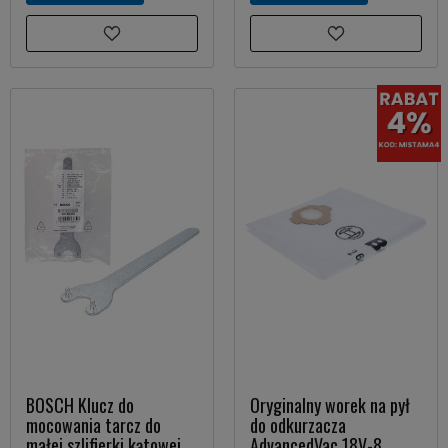
BOSCH Klucz do
Oryginalny worek na pył
mocowania tarcz do
do odkurzacza
małej szlifierki kątowej
AdvancedVac 18V-8