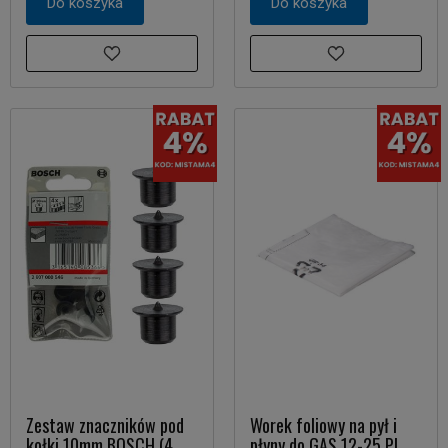
Do koszyka
Do koszyka
Zestaw znaczników pod
Worek foliowy na pył i
kołki 10mm BOSCH (4
płyny do GAS 12-25 PL