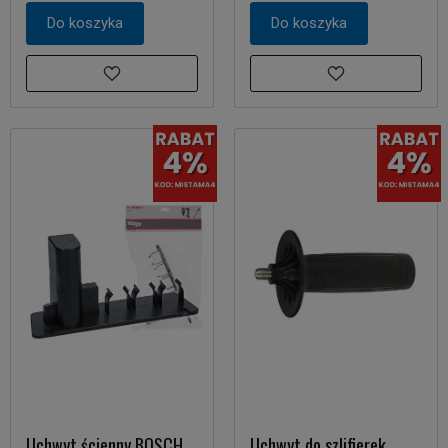
Do koszyka
Do koszyka
Uchwyt ścienny BOSCH
Uchwyt do szlifierek