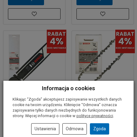
Informacja o cookies
Prowadnica łańcucha do
Łańcuch do GAC 250
Klikając “Zgoda” akceptujesz zapisywanie wszystkich danych
GAC 250 BOSCH
BOSCH
cookie na twoim urządzeniu. Kliknięcie “Odmowa” oznacza
zapisywanie tylko danych niezbędnych do funkcjonowania
125,00 zł
125,00 zł
strony. Więcej informacji o cookie w
polityce prywatności
.
Ustawienia
Odmowa
Zgoda
Do koszyka
Do koszyka