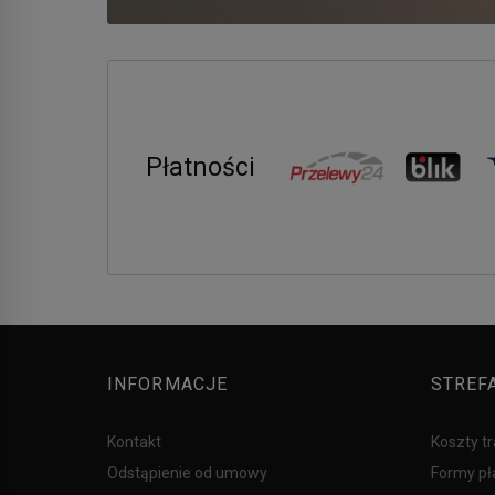
Płatności
INFORMACJE
STREF
Kontakt
Koszty t
Odstąpienie od umowy
Formy pł