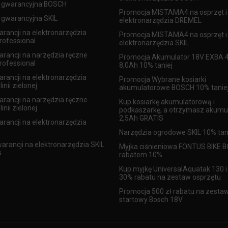
 gwarancyjna BOSCH
Promocja MISTAMA4 na osprzęt i
gwarancyjna SKIL
elektronarzędzia DREMEL
arancji na elektronarzędzia
Promocja MISTAMA4 na osprzęt i
ofessional
elektronarzędzia SKIL
arancji na narzędzia ręczne
Promocja Akumulator 18V EXBA 4
ofessional
8,0Ah 10% taniej
arancji na elektronarzędzia
Promocja Wybrane kosiarki
inii zielonej
akumulatorowe BOSCH 10% tanie
arancji na narzędzia ręczne
Kup kosiarkę akumulatorową i
inii zielonej
podkaszarkę, a otrzymasz akumu
2,5Ah GRATIS
arancji na elektronarzędzia
Narzędzia ogrodowe SKIL 10% tan
warancji na elektronarzędzia SKIL
Myjka ciśnieniowa FONTUS BIKE 
s
rabatem 10%
Kup myjkę UniversalAquatak 130 i
30% rabatu na zestaw osprzętu
Promocja 500 zł rabatu na zesta
startowy Bosch 18V