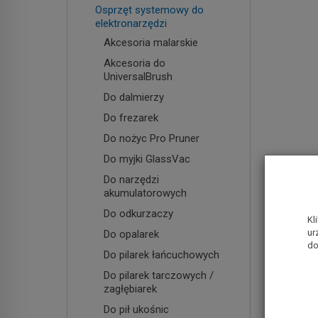
Osprzęt systemowy do
elektronarzędzi
Akcesoria malarskie
Akcesoria do
UniversalBrush
Do dalmierzy
Do frezarek
Do nożyc Pro Pruner
Do myjki GlassVac
Do narzędzi
akumulatorowych
Do odkurzaczy
Kl
ur
Do opalarek
do
Do pilarek łańcuchowych
Do pilarek tarczowych /
zagłębiarek
Do pił ukośnic