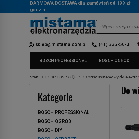
DARMOWA DOSTAWA dla zamówień od 199 zł.
Za
godzin
.
Wyszukaj
sklep@mistama.com.pl
(41) 335-50-31
BOSCH PROFESSIONAL
BOSCH OGRÓD
Start
BOSCH OSPRZĘT
Osprzęt systemowy do elektro
Do w
Kategorie
BOSCH PROFESSIONAL
BOSCH OGRÓD
BOSCH DIY