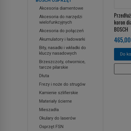
BOSCH OSPRZĘT
Akcesoria diamentowe
Przedłu
Akcesoria do narzędzi
koron di
wielofunkcyjnych
BOSCH
Akcesoria do połączeń
465,00
Akumulatory i ładowarki
Bity, nasadki i wkładki do
kluczy nasadowych
Do k
Brzeszczoty, otwornice,
tarcze pilarskie
Dłuta
Frezy i noże do strugów
Kamienie szlifierskie
Materiały ścierne
Mieszadła
Okulary do laserów
Osprzęt FSN