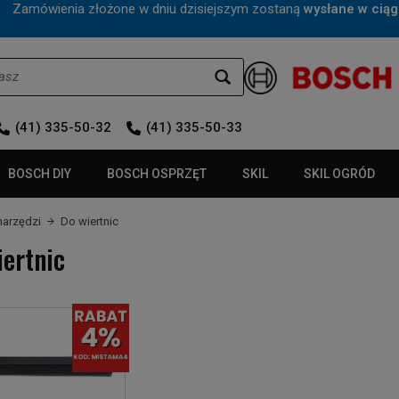
mówienia złożone w dniu dzisiejszym zostaną
wysłane w ciąg
(41) 335-50-32
(41) 335-50-33
BOSCH DIY
BOSCH OSPRZĘT
SKIL
SKIL OGRÓD
narzędzi
Do wiertnic
iertnic