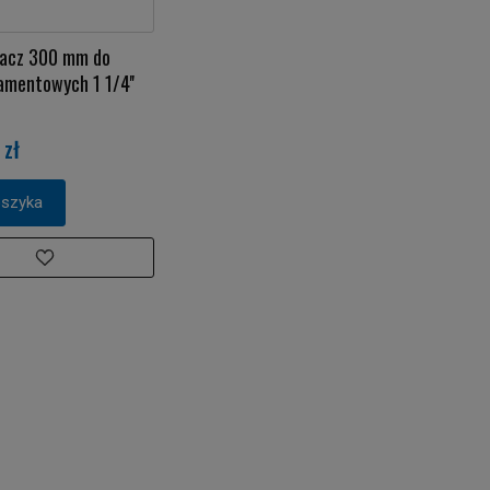
żacz 300 mm do
amentowych 1 1/4''
 zł
oszyka