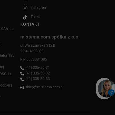
Instagram
Tiktok
KONTAKT
,0Ah lub
mistama.com spółka z o.o.
j
ul. Warszawska 312 B
25-414 KIELCE
lator 18V
NIP 6570081085
iej
(41) 335-50-31
(41) 335-50-32
BOSCH z
(41) 335-50-33
 odbierz
sklep@mistama.com.pl
w