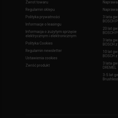
Zwrot towaru
Naprawa
Regulamin sklepu
Naprawa 
Polityka prywatności
3 lata gw
BOSCH Pr
Informacje o leasingu
20 lat gw
Informacja o zużytym sprzęcie
BOSCH Pr
elektrycznym i elektronicznym
3 lata gw
Polityka Cookies
BOSCH z l
Regulamin newsletter
10 lat gw
BOSCH z l
Ustawienia cookies
3 lata gw
Zwróć produkt
DREMEL
3-5 lat g
Brushles