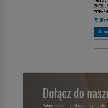
26/200
WYPRZE
75,00 z
Do k
Dołącz do nasz
Dołącz do naszego klubu i otrzymuj cieka