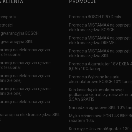
A KLIENTA
PROMOCJE
ransportu
Promocja BOSCH PRO Deals
atności
Promocja MISTAMA4 na osprzęt i
elektronarzędzia BOSCH
 gwarancyjna BOSCH
Promocja MISTAMA4 na osprzęt i
gwarancyjna SKIL
elektronarzędzia DREMEL
arancji na elektronarzędzia
Promocja MISTAMA4 na osprzęt i
ofessional
elektronarzędzia SKIL
arancji na narzędzia ręczne
Promocja Akumulator 18V EXBA 4
ofessional
8,0Ah 10% taniej
arancji na elektronarzędzia
Promocja Wybrane kosiarki
inii zielonej
akumulatorowe BOSCH 10% tanie
arancji na narzędzia ręczne
Kup kosiarkę akumulatorową i
inii zielonej
podkaszarkę, a otrzymasz akumu
2,5Ah GRATIS
arancji na elektronarzędzia
Narzędzia ogrodowe SKIL 10% tan
warancji na elektronarzędzia SKIL
Myjka ciśnieniowa FONTUS BIKE 
s
rabatem 10%
Kup myjkę UniversalAquatak 130 i