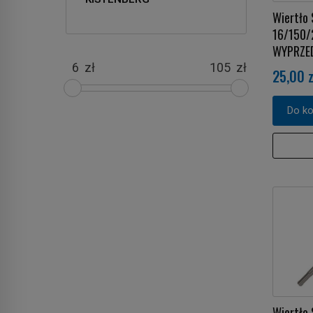
Wiertło 
16/150
WYPRZE
zł
zł
25,00 z
Do k
Wiertło 