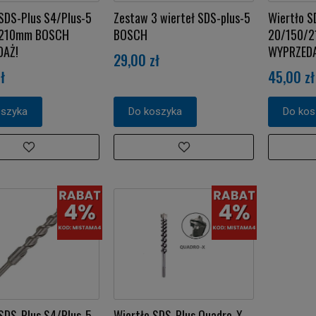
SDS-Plus S4/Plus-5
Zestaw 3 wierteł SDS-plus-5
Wiertło S
/210mm BOSCH
BOSCH
20/150/
DAŻ!
WYPRZEDA
29,00 zł
ł
45,00 zł
oszyka
Do koszyka
Do kos
SDS-Plus S4/Plus-5
Wiertło SDS-Plus Quadro-X