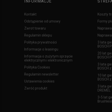
INFORMACJE
STREF
Kontakt
Koszty t
Odstąpienie od umowy
Formy pł
Zwrot towaru
Naprawa
Regulamin sklepu
Naprawa 
Polityka prywatności
3 lata gw
BOSCH Pr
Informacje o leasingu
20 lat gw
Informacja o zużytym sprzęcie
BOSCH Pr
elektrycznym i elektronicznym
3 lata gw
Polityka Cookies
BOSCH z l
Regulamin newsletter
10 lat gw
BOSCH z l
Ustawienia cookies
3 lata gw
Zwróć produkt
DREMEL
3-5 lat g
Brushles