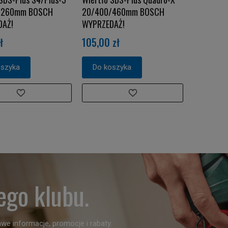
/260mm BOSCH
20/400/460mm BOSCH
DAŻ!
WYPRZEDAŻ!
ł
105,00 zł
oszyka
Do koszyka
ego klubu.
we informacje, promocje i rabaty.