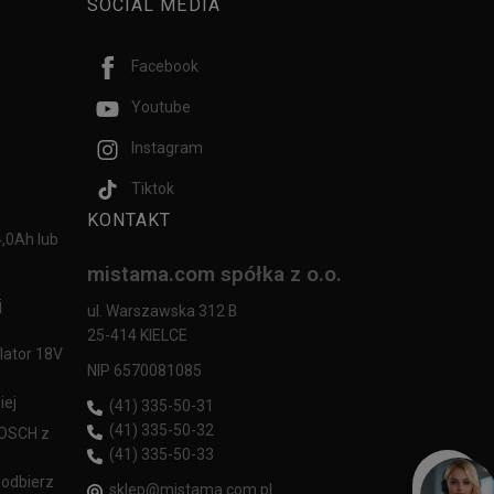
SOCIAL MEDIA
Facebook
Youtube
Instagram
Tiktok
KONTAKT
,0Ah lub
mistama.com spółka z o.o.
j
ul. Warszawska 312 B
25-414 KIELCE
lator 18V
NIP 6570081085
iej
(41) 335-50-31
(41) 335-50-32
BOSCH z
(41) 335-50-33
 odbierz
sklep@mistama.com.pl