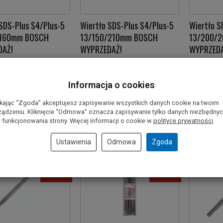
SDS-Plus S4/Plus-5
Wiertło SDS-Plus S4/Plus-5
Wiertło S
/160mm BOSCH
13/150/210mm BOSCH
13/200/
DAŻ!
WYPRZEDAŻ!
WYPRZEDA
ł
18,00 zł
18,00 zł
Informacja o cookies
oszyka
Do koszyka
Do kos
ikając “Zgoda” akceptujesz zapisywanie wszystkich danych cookie na twoim
ządzeniu. Kliknięcie “Odmowa” oznacza zapisywanie tylko danych niezbędny
 funkcjonowania strony. Więcej informacji o cookie w
polityce prywatności
.
Ustawienia
Odmowa
Zgoda