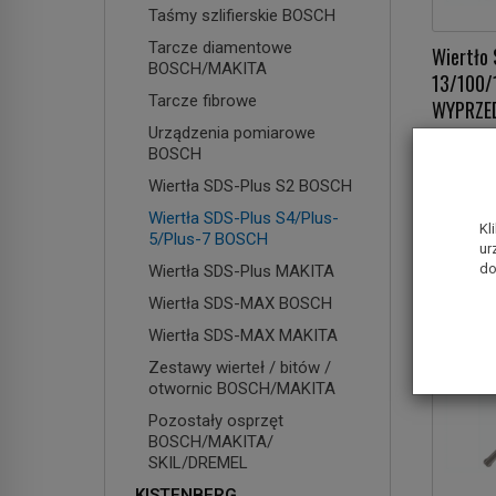
Taśmy szlifierskie BOSCH
Tarcze diamentowe
Wiertło 
BOSCH/MAKITA
13/100
Tarcze fibrowe
WYPRZE
Urządzenia pomiarowe
14,00 z
BOSCH
Wiertła SDS-Plus S2 BOSCH
Do k
Wiertła SDS-Plus S4/Plus-
Kl
5/Plus-7 BOSCH
ur
do
Wiertła SDS-Plus MAKITA
Wiertła SDS-MAX BOSCH
Wiertła SDS-MAX MAKITA
Zestawy wierteł / bitów /
otwornic BOSCH/MAKITA
Pozostały osprzęt
BOSCH/MAKITA/
SKIL/DREMEL
KISTENBERG