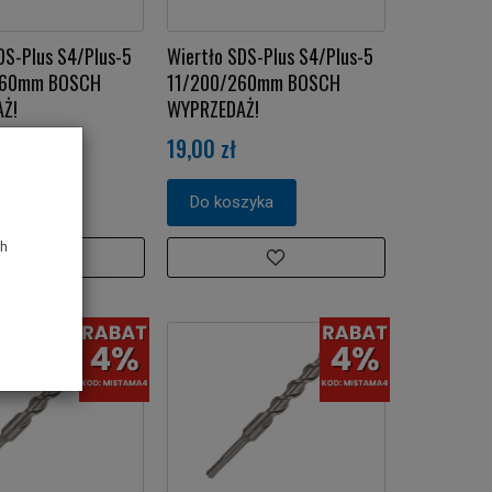
DS-Plus S4/Plus-5
Wiertło SDS-Plus S4/Plus-5
260mm BOSCH
11/200/260mm BOSCH
Ż!
WYPRZEDAŻ!
19,00 zł
zyka
Do koszyka
ch