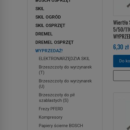
BOSCH OSPRZĘT
SKIL
SKIL OGRÓD
Wiertło 
SKIL OSPRZĘT
5/50/1
DREMEL
WYPRZE
DREMEL OSPRZĘT
6,30 zł
WYPRZEDAŻ!
ELEKTRONARZĘDZIA SKIL
Do k
Brzeszczoty do wyrzynarek
(T)
Brzeszczoty do wyrzynarek
(U)
Brzeszczoty do pił
szablastych (S)
Frezy PFERD
Kompresory
Papiery ścierne BOSCH