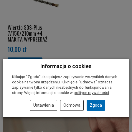
Wiertło SDS-Plus
7/150/210mm +4
MAKITA WYPRZEDAŻ!
10,00 zł
Do koszyka
Informacja o cookies
Klikając “Zgoda” akceptujesz zapisywanie wszystkich danych
cookie na twoim urządzeniu. Kliknięcie “Odmowa” oznacza
zapisywanie tylko danych niezbędnych do funkcjonowania
strony. Więcej informacji o cookie w
polityce prywatności
.
Ustawienia
Odmowa
Zgoda