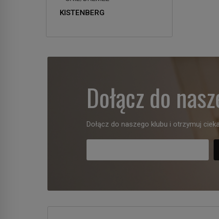
KISTENBERG
Dołącz do nasz
Dołącz do naszego klubu i otrzymuj cieka