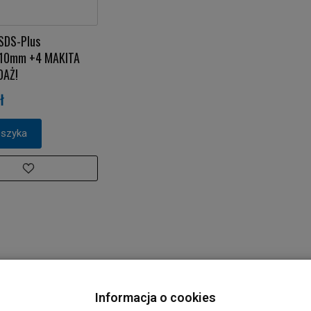
SDS-Plus
10mm +4 MAKITA
DAŻ!
ł
oszyka
Informacja o cookies