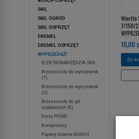
BOSCH OSPRZĘT
SKIL
Wiertło 
SKIL OGRÓD
7/150/2
SKIL OSPRZĘT
WYPRZE
DREMEL
10,00 z
DREMEL OSPRZĘT
WYPRZEDAŻ!
Do k
ELEKTRONARZĘDZIA SKIL
Brzeszczoty do wyrzynarek
(T)
Brzeszczoty do wyrzynarek
(U)
Brzeszczoty do pił
szablastych (S)
Frezy PFERD
Kompresory
Papiery ścierne BOSCH