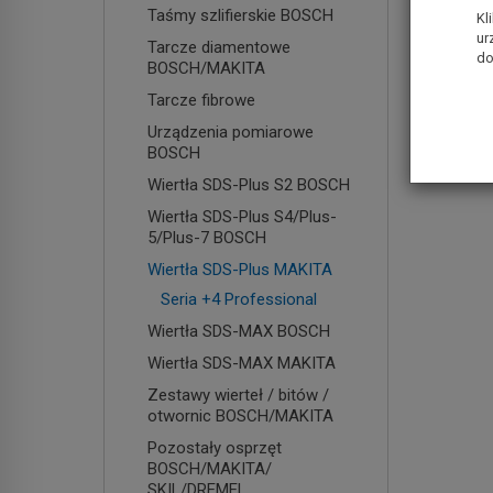
Taśmy szlifierskie BOSCH
Kl
ur
Tarcze diamentowe
do
BOSCH/MAKITA
Tarcze fibrowe
Urządzenia pomiarowe
BOSCH
Wiertła SDS-Plus S2 BOSCH
Wiertła SDS-Plus S4/Plus-
5/Plus-7 BOSCH
Wiertła SDS-Plus MAKITA
Seria +4 Professional
Wiertła SDS-MAX BOSCH
Wiertła SDS-MAX MAKITA
Zestawy wierteł / bitów /
otwornic BOSCH/MAKITA
Pozostały osprzęt
BOSCH/MAKITA/
SKIL/DREMEL