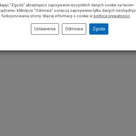
ikając “Zgoda” akceptujesz zapisywanie wszystkich danych cookie na twoim
ządzeniu. Kliknięcie “Odmowa” oznacza zapisywanie tylko danych niezbędny
 funkcjonowania strony. Więcej informacji o cookie w
polityce prywatności
.
Ustawienia
Odmowa
Zgoda