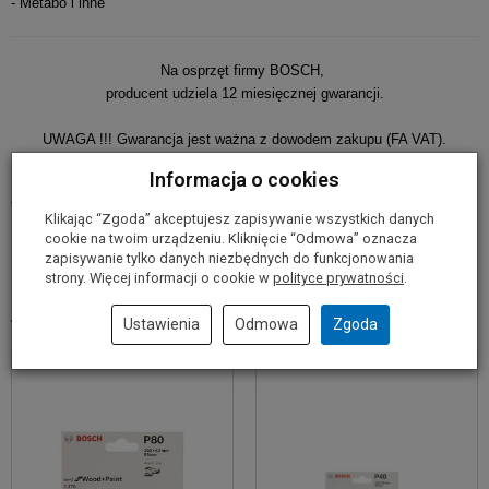
- Metabo i inne
Na osprzęt firmy BOSCH,
producent udziela 12 miesięcznej gwarancji.
UWAGA !!! Gwarancja jest ważna z dowodem zakupu (FA VAT).
Informacja o cookies
Informacje o producencie
Klikając “Zgoda” akceptujesz zapisywanie wszystkich danych
cookie na twoim urządzeniu. Kliknięcie “Odmowa” oznacza
zapisywanie tylko danych niezbędnych do funkcjonowania
strony. Więcej informacji o cookie w
polityce prywatności
.
Polecane produkty
Ustawienia
Odmowa
Zgoda