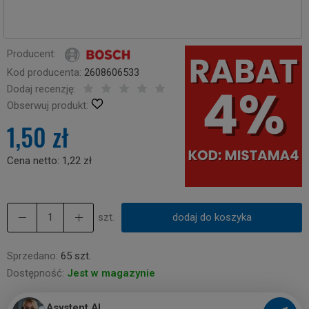
Producent:
Kod producenta:
2608606533
Dodaj recenzję:
Obserwuj produkt:
1,50 zł
Cena netto:
1,22 zł
szt.
dodaj do koszyka
Sprzedano:
65 szt.
Dostępność:
Jest w magazynie
Asystent AI