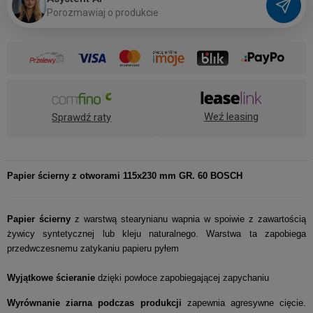
P
o
r
o
z
m
a
w
i
a
j
o
p
r
o
d
u
k
c
i
e
Weź leasing
Sprawdź raty
Papier ścierny z otworami 115x230 mm GR. 60 BOSCH
Papier ścierny
z warstwą stearynianu wapnia w spoiwie z zawartością
żywicy syntetycznej lub kleju naturalnego. Warstwa ta zapobiega
przedwczesnemu zatykaniu papieru pyłem
Wyjątkowe ścieranie
dzięki powłoce zapobiegającej zapychaniu
Wyrównanie ziarna podczas produkcji
zapewnia agresywne cięcie.