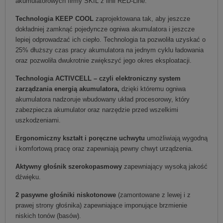
akumulatorowych firmy SKIL z linii RED-Line.
Technologia KEEP COOL
zaprojektowana tak, aby jeszcze
dokładniej zamknąć pojedyncze ogniwa akumulatora i jeszcze
lepiej odprowadzać ich ciepło. Technologia ta pozwoliła uzyskać o
25% dłuższy czas pracy akumulatora na jednym cyklu ładowania
oraz pozwoliła dwukrotnie zwiększyć jego okres eksploatacji.
Technologia ACTIVCELL – czyli elektroniczny system
zarządzania energią akumulatora,
dzięki któremu ogniwa
akumulatora nadzoruje wbudowany układ procesorowy, który
zabezpiecza akumulator oraz narzędzie przed wszelkimi
uszkodzeniami.
Ergonomiczny kształt i poręczne uchwytu
umożliwiają wygodną
i komfortową pracę oraz zapewniają pewny chwyt urządzenia.
Aktywny głośnik szerokopasmowy
zapewniający wysoką jakość
dźwięku.
2 pasywne głośniki niskotonowe
(zamontowane z lewej i z
prawej strony głośnika) zapewniające imponujące brzmienie
niskich tonów (basów).