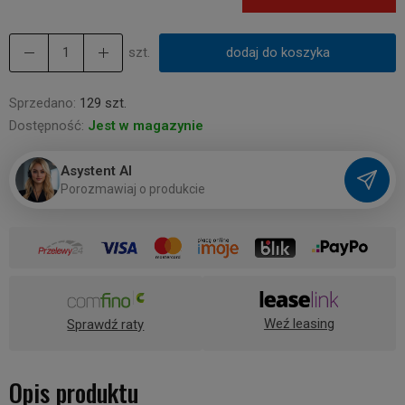
szt.
dodaj do koszyka
Sprzedano:
129 szt.
Dostępność:
Jest w magazynie
Asystent AI
P
o
r
o
z
m
a
w
i
a
j
o
p
r
o
d
u
k
c
i
e
Weź leasing
Sprawdź raty
Opis produktu