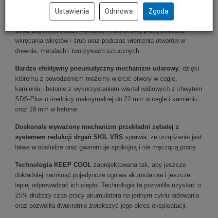
użytkownik.
Ustawienia
Odmowa
Zgoda
Bezszczotkowy silnik prądu stałego 20V BRUSHLESS firmy
SKIL
zapewnia bardzo wydajną i komfortową pracę podczas
wkręcania wkrętów i śrub oraz podczas wiercenia otworów w
drewnie, metalach i tworzywach sztucznych.
Bardzo efektywny pneumatyczny mechanizm udarowy
, dzięki
któremu z powodzeniem możemy wiercić otwory w cegle,
kamieniu i betonie z wykorzystaniem wierteł widiowych z chwytem
SDS-Plus o średnicy maksymalnej do 22 mm w cegle i kamieniu
oraz 18 mm w betonie.
Doskonale wyważony mechanizm przekładni zębatej z
systemem redukcji drgań SKIL VRS
sprawia, że urządzenie jest
łatwe w obsłudze oraz gwarantuje spokojną i nie męczącą pracę.
Technologia KEEP COOL
zaprojektowana tak, aby jeszcze
dokładniej zamknąć pojedyncze ogniwa akumulatora i jeszcze
lepiej odprowadzać ich ciepło. Technologia ta pozwoliła uzyskać o
25% dłuższy czas pracy akumulatora na jednym cyklu ładowania
oraz pozwoliła dwukrotnie zwiększyć jego okres eksploatacji.