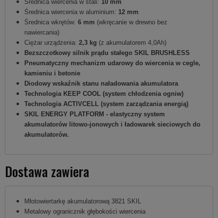
Średnica wiercenia w stali:
10 mm
Średnica wiercenia w aluminium:
12 mm
Średnica wkrętów:
6 mm
(wkręcanie w drewno bez
nawiercania)
Ciężar urządzenia:
2,3 kg
(z akumulatorem 4,0Ah)
Bezszczotkowy silnik prądu stałego SKIL BRUSHLESS
Pneumatyczny mechanizm udarowy do wiercenia w cegle,
kamieniu i betonie
Diodowy wskaźnik stanu naładowania akumulatora
Technologia KEEP COOL (system chłodzenia ogniw)
Technologia ACTIVCELL (system zarządzania energią)
SKIL ENERGY PLATFORM - elastyczny system
akumulatorów litowo-jonowych i ładowarek sieciowych do
akumulatorów.
Dostawa zawiera
Młotowiertarkę akumulatorową 3821 SKIL
Metalowy ogranicznik głębokości wiercenia