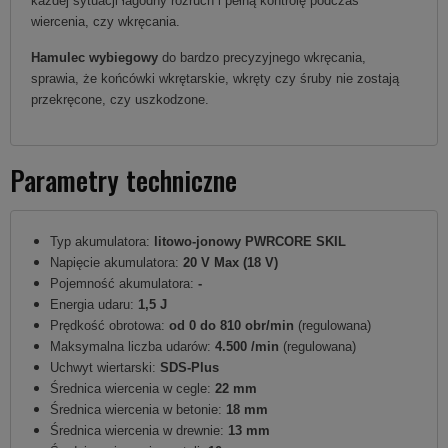
każdej sytuacji łagodny rozruch i pełną kontrolę podczas
wiercenia, czy wkręcania.
Hamulec wybiegowy
do bardzo precyzyjnego wkręcania,
sprawia, że końcówki wkrętarskie, wkręty czy śruby nie zostają
przekręcone, czy uszkodzone.
Parametry techniczne
Typ akumulatora:
litowo-jonowy PWRCORE SKIL
Napięcie akumulatora:
20 V Max (18 V)
Pojemność akumulatora:
-
Energia udaru:
1,5 J
Prędkość obrotowa:
od 0 do 810 obr/min
(regulowana)
Maksymalna liczba udarów:
4.500 /min
(regulowana)
Uchwyt wiertarski:
SDS-Plus
Średnica wiercenia w cegle:
22 mm
Średnica wiercenia w betonie:
18 mm
Średnica wiercenia w drewnie:
13 mm