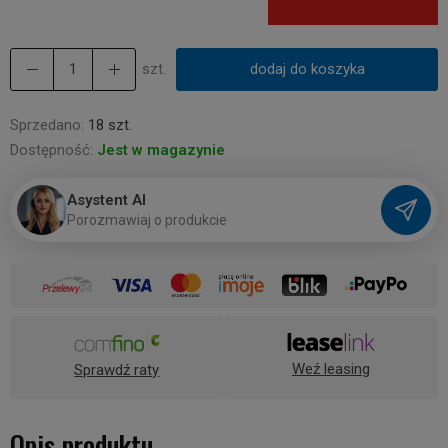
szt.
dodaj do koszyka
Sprzedano:
18 szt.
Dostępność:
Jest w magazynie
Asystent AI
P
o
r
o
z
m
a
w
i
a
j
o
p
r
o
d
u
k
c
i
e
Weź leasing
Sprawdź raty
Opis produktu