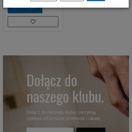
Do koszyka
Dołącz do
naszego klubu.
Dołącz do naszego klubu i otrzymuj
ciekawe informacje, promocje i rabaty.