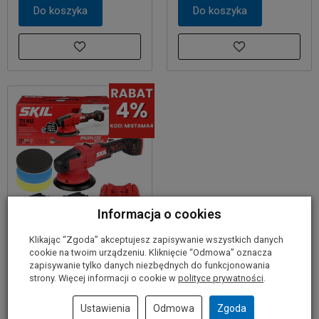
Do koszyka
Do koszyka
Informacja o cookies
Klikając “Zgoda” akceptujesz zapisywanie wszystkich danych
Polerka akumulatorowa
cookie na twoim urządzeniu. Kliknięcie “Odmowa” oznacza
20V 150mm 3790 SKIL
zapisywanie tylko danych niezbędnych do funkcjonowania
2x4,0Ah + 3 gąbki
strony. Więcej informacji o cookie w
polityce prywatności
.
689,00 zł
Ustawienia
Odmowa
Zgoda