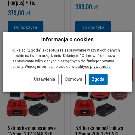
(korpus) + to...
389,00 zł
379,00 zł
Do koszyka
Do koszyka
Informacja o cookies
Klikając “Zgoda” akceptujesz zapisywanie wszystkich danych
cookie na twoim urządzeniu. Kliknięcie “Odmowa” oznacza
zapisywanie tylko danych niezbędnych do funkcjonowania
strony. Więcej informacji o cookie w
polityce prywatności
.
Ustawienia
Odmowa
Zgoda
Szlifierka mimośrodowa
Szlifierka mimośrodowa
125mm 20V 3746 SKIL
125mm 20V 3751 SKIL