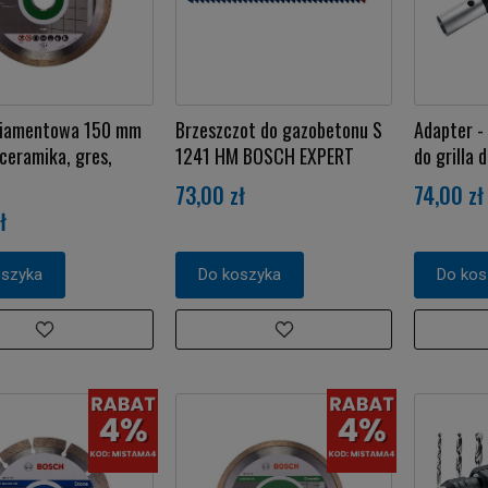
diamentowa 150 mm
Brzeszczot do gazobetonu S
Adapter 
ceramika, gres,
1241 HM BOSCH EXPERT
do grilla
73,00 zł
74,00 zł
ł
oszyka
Do koszyka
Do kos