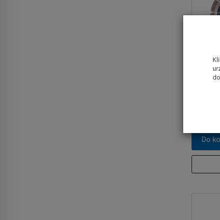
Kl
ur
Tarcza 
do
BOSCH (
85,00 z
Do k