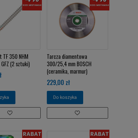
ot TF 350 NHM
Tarcza diamentowa
GFZ (2 sztuki)
300/25,4 mm BOSCH
(ceramika, marmur)
ł
229,00 zł
zyka
Do koszyka