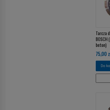
Tarcza 
BOSCH (g
beton)
75,00 z
Do k