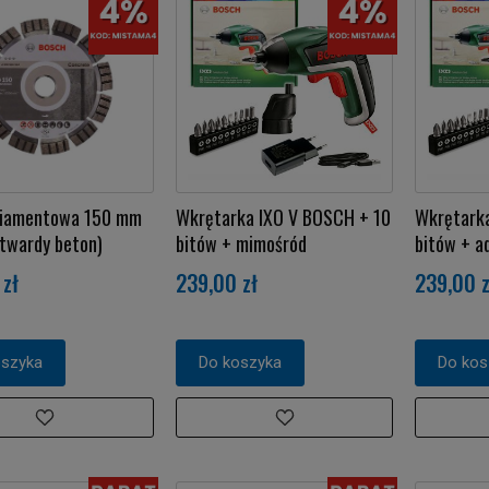
diamentowa 150 mm
Wkrętarka IXO V BOSCH + 10
Wkrętark
twardy beton)
bitów + mimośród
bitów + a
zł
239,00 zł
239,00 z
oszyka
Do koszyka
Do kos