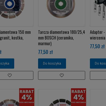
diamentowa 150 mm
Tarcza diamentowa 180/25,4
Adapter -
ranit, kostka,
mm BOSCH (ceramika,
wiercenia
marmur)
77,50 zł
ł
77,50 zł
oszyka
Do koszyka
Do kos