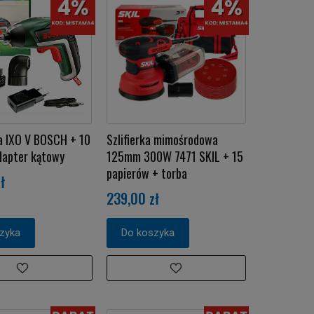
a IXO V BOSCH + 10
Szlifierka mimośrodowa
dapter kątowy
125mm 300W 7471 SKIL + 15
papierów + torba
ł
239,00 zł
zyka
Do koszyka