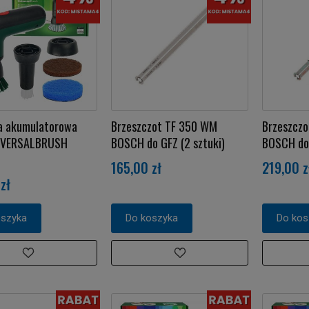
a akumulatorowa
Brzeszczot TF 350 WM
Brzeszcz
IVERSALBRUSH
BOSCH do GFZ (2 sztuki)
BOSCH do 
165,00 zł
219,00 z
zł
oszyka
Do koszyka
Do kos