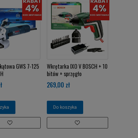
a kątowa GWS 7-125
Wkrętarka IXO V BOSCH + 10
CH
bitów + sprzęgło
ł
269,00 zł
zyka
Do koszyka