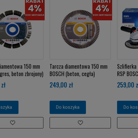
diamentowa 150 mm
Tarcza diamentowa 150 mm
Szlifierk
res, beton zbrojony)
BOSCH (beton, cegła)
RSP BOS
 zł
249,00 zł
259,00 z
oszyka
Do koszyka
Do kos