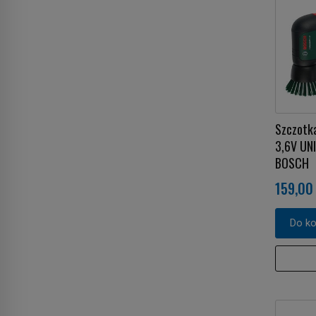
Szczotk
3,6V UN
BOSCH
159,00 
Do k