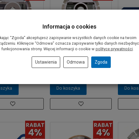
Informacja o cookies
ikając “Zgoda” akceptujesz zapisywanie wszystkich danych cookie na twoim
ządzeniu. Kliknięcie “Odmowa” oznacza zapisywanie tylko danych niezbędny
diamentowa 180 mm
Tarcza diamentowa 150 mm
Brzeszczo
 funkcjonowania strony. Więcej informacji o cookie w
polityce prywatności
.
beton)
BOSCH (cegła sylikatowa)
2041 HM 
Ustawienia
Odmowa
Zgoda
ł
87,00 zł
115,00 z
oszyka
Do koszyka
Do kos