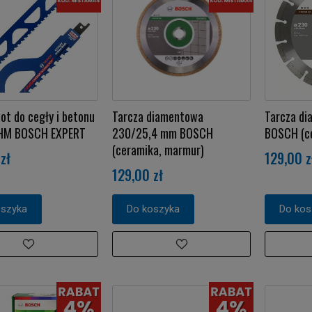
ot do cegły i betonu
Tarcza diamentowa
Tarcza d
HM BOSCH EXPERT
230/25,4 mm BOSCH
BOSCH (ce
(ceramika, marmur)
zł
129,00 z
129,00 zł
oszyka
Do koszyka
Do kos