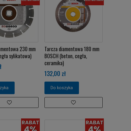
iamentowa 230 mm
Tarcza diamentowa 180 mm
gła sylikatowa)
BOSCH (beton, cegła,
ceramika)
ł
132,00 zł
zyka
Do koszyka