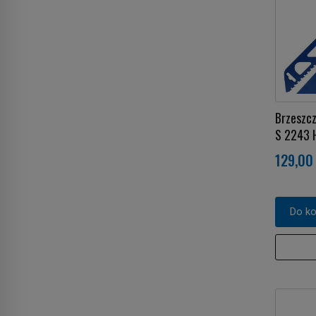
Brzeszcz
S 2243 
129,00 
Do k