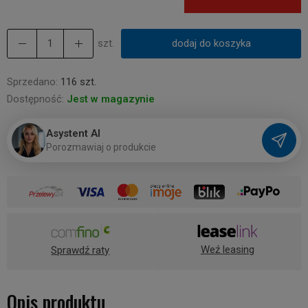
szt.
dodaj do koszyka
Sprzedano:
116 szt.
Dostępność:
Jest w magazynie
Asystent AI
P
o
r
o
z
m
a
w
i
a
j
o
p
r
o
d
u
k
c
i
e
Weź leasing
Sprawdź raty
Opis produktu