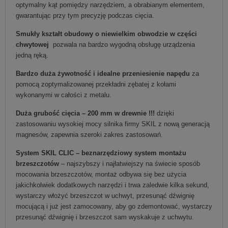
optymalny kąt pomiędzy narzędziem, a obrabianym elementem,
gwarantując przy tym precyzję podczas cięcia.
Smukły kształt obudowy o niewielkim obwodzie w części
chwytowej
pozwala na bardzo wygodną obsługę urządzenia
jedną ręką.
Bardzo duża żywotność i idealne przeniesienie napędu
za
pomocą zoptymalizowanej przekładni zębatej z kołami
wykonanymi w całości z metalu.
Duża grubość cięcia – 200 mm w drewnie !!!
dzięki
zastosowaniu wysokiej mocy silnika firmy SKIL z nową generacją
magnesów, zapewnia szeroki zakres zastosowań.
System SKIL CLIC – beznarzędziowy system montażu
brzeszczotów
– najszybszy i najłatwiejszy na świecie sposób
mocowania brzeszczotów, montaż odbywa się bez użycia
jakichkolwiek dodatkowych narzędzi i trwa zaledwie kilka sekund,
wystarczy włożyć brzeszczot w uchwyt, przesunąć dźwignię
mocującą i już jest zamocowany, aby go zdemontować, wystarczy
przesunąć dźwignię i brzeszczot sam wyskakuje z uchwytu.