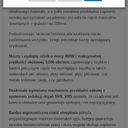
prędkość do rodzaju wykonywanych zadań oraz do rodzaju
obrabianego materiału, a w pełni metalowa przekładnia zapewnia
wysoką wytrzymałość urządzenia i pozwala na cięcie materiałów
drewnianych o grubości do 200mm.
Podsumowując, ta wszechstronna piła szablasta ma do
zaoferowania wszystko, czego potrzebuje każdy wymagający
użytkownik.
Mocny i wydajny silnik o mocy 900W i maksymalnej
prędkości skokowej 3.200 obr/min
zapewniający szybkie i
bardzo precyzyjne cięcie nie wymagające wysiłku w takich
materiałach jak: drewno, płyty wiórowe, płyty pilśniowe, stal,
metale kolorowe, cegły, czy gazobeton.
Doskonale wyważony mechanizm przekładni zębatej z
systemem redukcji drgań SKIL VRS
sprawia, że urządzenie jest
łatwe w obsłudze oraz gwarantuje spokojną i nie męczącą pracę.
Bardzo ergonomiczna część chwytowa
pokryta
antypoślizgowym miękkim materiałem typu Softgrip gwarantuje
wysokie bezpieczeństwo pracy i dużą wygodę obsługi, zapewnia