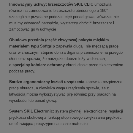
Innowacyjny uchwyt brzeszczotów SKIL CLIC
umożliwia
również na zamocowanie brzeszczotu obróconego o 180° –
szczególnie przydatne podczas cięć ponad głową, wówczas nie
musimy odwracać narzędzia, wystarczy obrócić brzeszczot i
zamocować go w uchwycie
Obudowa przednia (część chwytowa) pokryta miękkim
materiałem typu Softgrip
zapewnia długą i nie męczącą pracę
oraz w znacznym stopniu obniża drgania przenoszone na przegub
dłoni oraz sprawia, że narzędzie dobrze leży w dłoniach,
a
specjalny kołnierz ochronny
chroni dłonie przed skaleczeniem
podczas pracy.
Bardzo ergonomiczny kształt urządzenia
zapewnia bezpieczną
pracę oburącz, a niewielka waga urządzenia sprawia, że z
łatwością można wykorzystywać piłę również przy pracach na
wysokości lub ponad głową.
System SKIL Electronic:
system płynnej, elektronicznej regulacji
prędkości skokowej z funkcją stopniowego zwiększania prędkości
umożliwiająca precyzyjne nacinanie materiału.