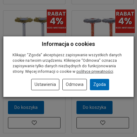
Informacja o cookies
Klikając “Zgoda” akceptujesz zapisywanie wszystkich danych
cookie na twoim urządzeniu. Kliknięcie “Odmowa” oznacza
zapisywanie tylko danych niezbędnych do funkcjonowania
Szczotka z mosiądzu
Szczotka ze stali
strony. Więcej informacji o cookie w
polityce prywatności
.
19mm 535 DREMEL (2
nierdzewnej 19mm 530
sztuki)
DREMEL (2 sztuki)
Ustawienia
Odmowa
Zgoda
26,50 zł
27,00 zł
Do koszyka
Do koszyka