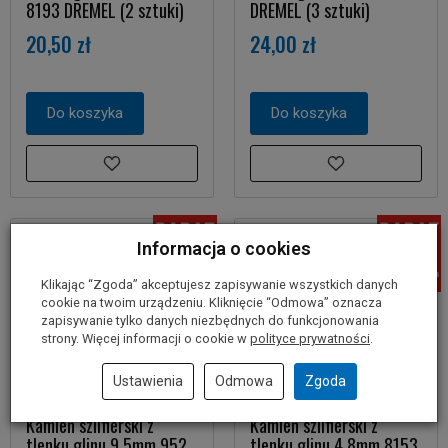
8193 DREMEL (2 sztuki)
DREMEL (3 sztuki)
20,50 zł
24,00 zł
Do koszyka
Do koszyka
Informacja o cookies
Klikając “Zgoda” akceptujesz zapisywanie wszystkich danych
cookie na twoim urządzeniu. Kliknięcie “Odmowa” oznacza
zapisywanie tylko danych niezbędnych do funkcjonowania
strony. Więcej informacji o cookie w
polityce prywatności
.
Ustawienia
Odmowa
Zgoda
Kamień szlifierski z
Kamień szlifierski z
tlenku glinu 9,5mm 952
tlenku glinu 4,8mm 8153