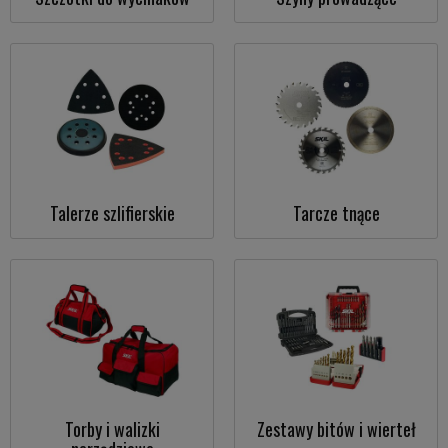
Talerze szlifierskie
Tarcze tnące
Torby i walizki
Zestawy bitów i wierteł