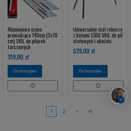
Aluminiowa szyna
Uniwersalny stół roboczy
prowadząca 140cm (2x70
z kołami 1300 SKIL do pił
cm) SKIL do pilarek
stołowych i ukośnic
tarczowych
529,00 zł
319,00 zł
Do koszyka
Do koszyka
1
2
»
»|