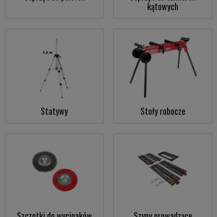
kątowych
Statywy
Stoły robocze
Szczotki do wycinaków
Szyny prowadzące