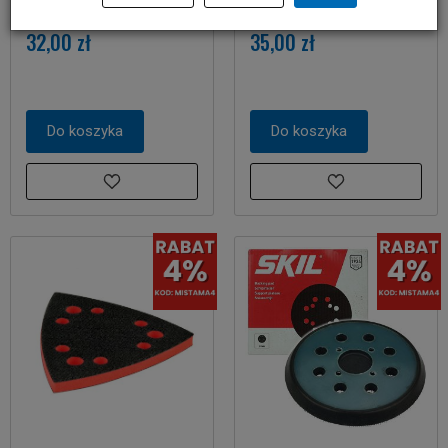
szyn prowadzących SKIL
Plus SKIL w kasecie
32,00 zł
35,00 zł
Do koszyka
Do koszyka