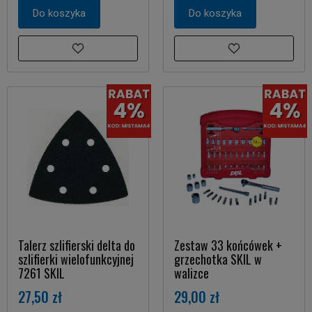
Do koszyka
Do koszyka
Talerz szlifierski delta do
Zestaw 33 końcówek +
szlifierki wielofunkcyjnej
grzechotka SKIL w
7261 SKIL
walizce
27,50 zł
29,00 zł