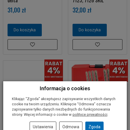
delta
7125, 7126 SKIL
31,00 zł
32,00 zł
Do koszyka
Do koszyka
Informacja o cookies
Klikając “Zgoda” akceptujesz zapisywanie wszystkich danych
cookie na twoim urządzeniu. Kliknięcie “Odmowa” oznacza
zapisywanie tylko danych niezbędnych do funkcjonowania
strony. Więcej informacji o cookie w
polityce prywatności
.
Łącznik aluminiowych
Zestaw 7 wierteł SDS-
Ustawienia
Odmowa
Zgoda