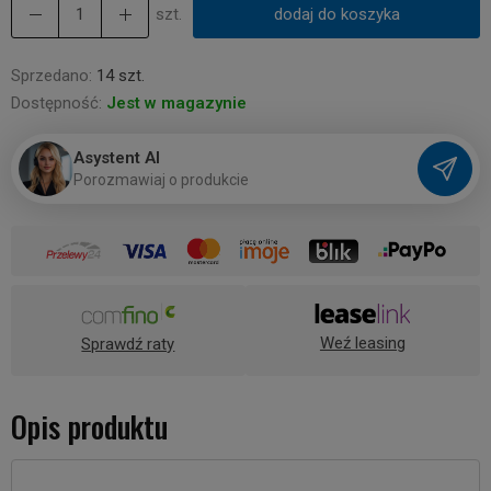
szt.
dodaj do koszyka
Sprzedano:
14 szt.
Dostępność:
Jest w magazynie
Asystent AI
P
o
r
o
z
m
a
w
i
a
j
o
p
r
o
d
u
k
c
i
e
Weź leasing
Sprawdź raty
Opis produktu