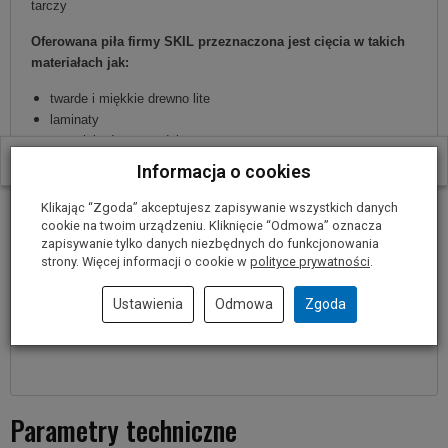
tarczy
Oferowana piła firmy SKIL przeznaczona jest cięcia w takich
materiałach jak:
twarde i miękkie drewno lite
laminaty
materiały drewnopodobne
W ostatnich 30 dniach produktem interesuje się
10
osób.
płyty wiórowe
Informacja o cookies
płyty wiórowe jednostronnie laminowane
płyty wiórowe dwustronnie laminowane
Klikając “Zgoda” akceptujesz zapisywanie wszystkich danych
tworzywa sztuczne i PCV
cookie na twoim urządzeniu. Kliknięcie “Odmowa” oznacza
zapisywanie tylko danych niezbędnych do funkcjonowania
aluminium
strony. Więcej informacji o cookie w
polityce prywatności
.
Idealnie pasuje do pilarek firmy SKIL:
Ustawienia
Odmowa
Zgoda
SKIL 5330
SKIL 5360
Parametry techniczne