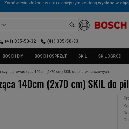
mówienia złożone w dniu dzisiejszym zostaną
wysłane w ciąg
(41) 335-50-32
(41) 335-50-33
BOSCH DIY
BOSCH OSPRZĘT
SKIL
SKIL OGRÓD
 szyna prowadząca 140cm (2x70 cm) SKIL do pilarek tarczowych
ąca 140cm (2x70 cm) SKIL do pi
Pr
Ko
Do
Ob