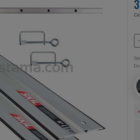
3
Ce
Sp
Do