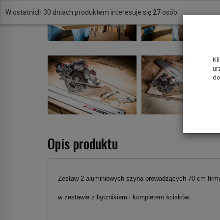
W ostatnich 30 dniach produktem interesuje się
27
osób.
Kl
ur
do
Opis produktu
Zestaw 2 aluminiowych szyna prowadzących 70 cm firm
w zestawie z łącznikiem i kompletem ścisków.