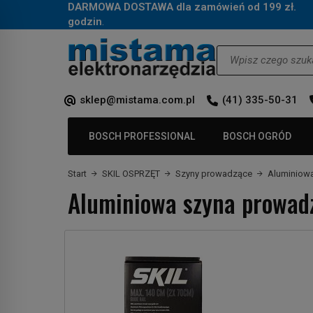
DARMOWA DOSTAWA dla zamówień od 199 zł.
Za
godzin
.
Wyszukaj
sklep@mistama.com.pl
(41) 335-50-31
BOSCH PROFESSIONAL
BOSCH OGRÓD
Start
SKIL OSPRZĘT
Szyny prowadzące
Aluminiowa
Aluminiowa szyna prowadz