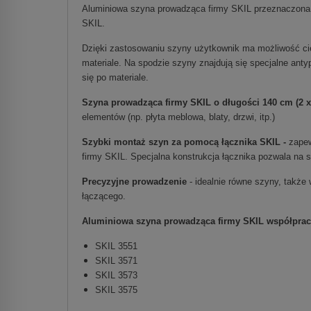
Aluminiowa szyna prowadząca firmy SKIL przeznaczona je
SKIL.
Dzięki zastosowaniu szyny użytkownik ma możliwość cięci
materiale. Na spodzie szyny znajdują się specjalne ant
się po materiale.
Szyna prowadząca firmy SKIL o długości 140 cm (2 x
elementów (np. płyta meblowa, blaty, drzwi, itp.)
Szybki montaż szyn za pomocą łącznika SKIL -
zapew
firmy SKIL. Specjalna konstrukcja
łącznika
pozwala na s
Precyzyjne prowadzenie
- idealnie równe szyny, takż
łączącego.
Aluminiowa szyna prowadząca firmy SKIL współpracu
SKIL 3551
SKIL 3571
SKIL 3573
SKIL 3575