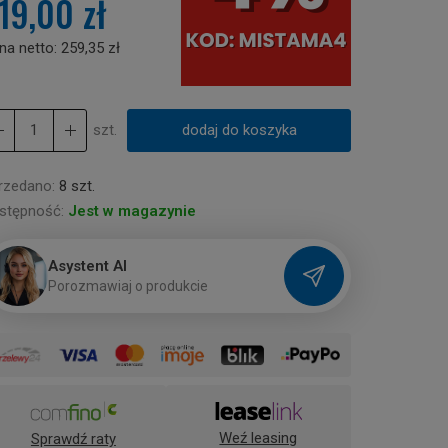
19,00 zł
na netto:
259,35 zł
szt.
dodaj do koszyka
rzedano:
8 szt.
stępność:
Jest w magazynie
Asystent AI
P
o
r
o
z
m
a
w
i
a
j
o
p
r
o
d
u
k
c
i
e
Weź leasing
Sprawdź raty