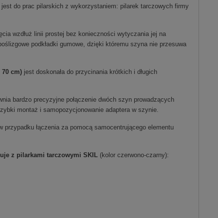
st do prac pilarskich z wykorzystaniem: pilarek tarczowych firmy
a wzdłuż linii prostej bez konieczności wytyczania jej na
ypoślizgowe podkładki gumowe, dzięki któremu szyna nie przesuwa
 70 cm)
jest doskonała do przycinania krótkich i długich
nia bardzo precyzyjne połączenie dwóch szyn prowadzących
zybki montaż i samopozycjonowanie adaptera w szynie.
e w przypadku łączenia za pomocą samocentrującego elementu
je z pilarkami tarczowymi
SKIL
(kolor czerwono-czarny):