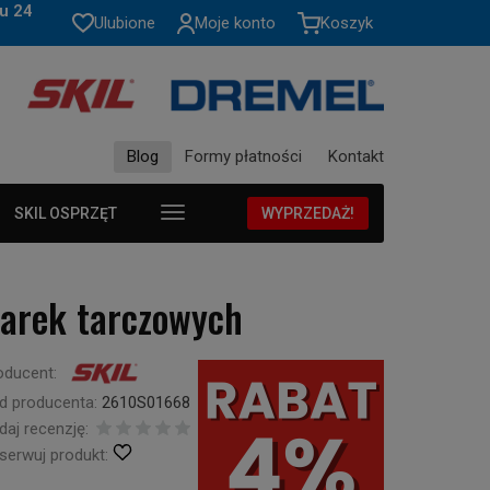
u 24
Ulubione
Moje konto
Koszyk
Blog
Formy płatności
Kontakt
SKIL OSPRZĘT
WYPRZEDAŻ!
larek tarczowych
oducent:
d producenta:
2610S01668
daj recenzję:
serwuj produkt: