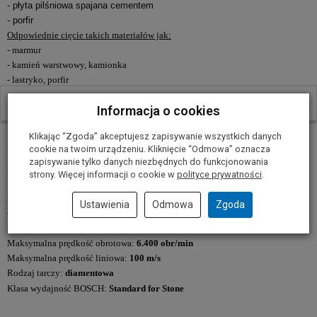
- płyta pilśniowa spajana cementem
- porfir
Odpowiednie cięcie takich materiałów jak:
- marmur
- kamień warstwowy, kamionka
- lastryko, porfir
W ostatnich 30 dniach produktem interesuje się
5
osób.
Informacja o cookies
Dane techniczne
Klikając “Zgoda” akceptujesz zapisywanie wszystkich danych
cookie na twoim urządzeniu. Kliknięcie “Odmowa” oznacza
zapisywanie tylko danych niezbędnych do funkcjonowania
Średnica tarczy:
300 mm
strony. Więcej informacji o cookie w
polityce prywatności
.
Średnica otworu wewnętrznego: 20,0mm/25,4mm
(z pierścieniem
redukcyjnym)
Ustawienia
Odmowa
Zgoda
Grubość tarczy:
3,1 mm
Wysokość części tnącej:
10,0 mm
Maksymalna prędkość obrotowa:
6.400 obr/min
Maksymalna prędkość liniowa:
100 m/s
Rodzaj tarczy:
diamentowa
Klasa wydajność BOSCH:
Standard for Stone