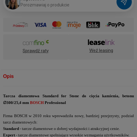
P
o
r
o
z
m
a
w
i
a
j
o
p
r
o
d
u
k
c
i
e
Weź leasing
Sprawdź raty
Opis
Tarcza diamentowa Standard for Stone do cięcia kamienia, betonu
∅300/25,4 mm
BOSCH
Professional
Firma BOSCH w 2010 roku wprowadziła nowy, bardziej przejrzysty, podział
tarcz diamentowych:
Standard
- tarcze diamentowe o dobrej wydajności i atrakcyjnej cenie.
Expert
- tarcze diamentowe spełniające wysokie wymagania użytkowników.