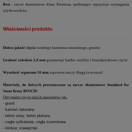
Best
- tarcze diamentowe klasy Premium, spełniające najwyższe wymagania
użytkowników.
Właściwości produktu
Dobra jakość cięcia
twardego kamienia naturalnego, granitu
Grubość zaledwie 2,4 mm
gwarantuje bardzo szybkie i bezodpryskowe cięcie
Wysokość segmentu 10 mm
zapewnia tarczy długą żywotność
Materiały, do których przeznaczone są tarcze diamentowe Standard for
Stone firmy BOSCH:
Optymalne cięcie takich materiałów jak:
- g
ranit
- kamień naturalny
- beton stary, beton płukany
- cegła sylikatowa, cegła szamotowa
- klinkier, krawężniki