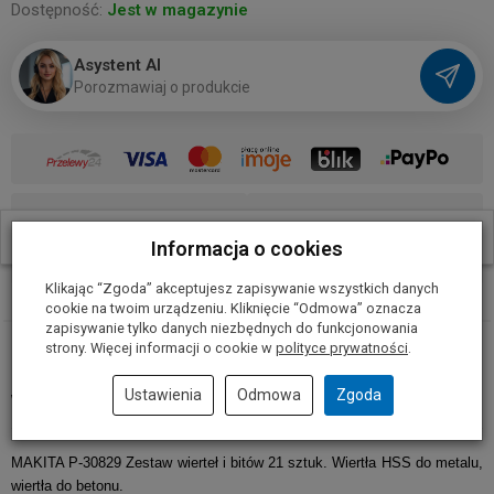
Dostępność:
Jest w magazynie
Asystent AI
P
o
r
o
z
m
a
w
i
a
j
o
p
r
o
d
u
k
c
i
e
W ostatnich 30 dniach produktem interesują się
24
osoby.
Informacja o cookies
Weź leasing
Sprawdź raty
Klikając “Zgoda” akceptujesz zapisywanie wszystkich danych
cookie na twoim urządzeniu. Kliknięcie “Odmowa” oznacza
zapisywanie tylko danych niezbędnych do funkcjonowania
strony. Więcej informacji o cookie w
polityce prywatności
.
MAKITA P-30829 Zestaw wierteł i bitów 21 sztuk. Wiertła HSS do metalu,
Ustawienia
Odmowa
Zgoda
wiertła do betonu.
MAKITA P-30829 Zestaw wierteł i bitów 21 sztuk. Wiertła HSS do metalu,
wiertła do betonu.