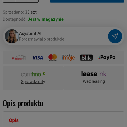
Sprzedano:
33 szt.
Dostępność:
Jest w magazynie
Asystent AI
P
o
r
o
z
m
a
w
i
a
j
o
p
r
o
d
u
k
c
i
e
Weź leasing
Sprawdź raty
Opis produktu
Opis