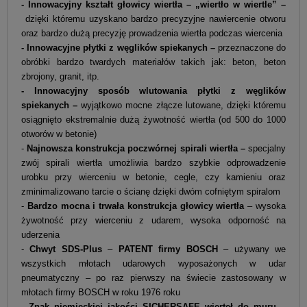
- Innowacyjny kształt głowicy wiertła – „wiertło w wiertle” –
dzięki któremu uzyskano bardzo precyzyjne nawiercenie otworu
oraz bardzo dużą precyzję prowadzenia wiertła podczas wiercenia
- Innowacyjne płytki z węglików spiekanych –
przeznaczone do
obróbki bardzo twardych materiałów takich jak: beton, beton
zbrojony, granit, itp.
- Innowacyjny sposób wlutowania płytki z węglików
spiekanych –
wyjątkowo mocne złącze lutowane, dzięki któremu
osiągnięto ekstremalnie dużą żywotność wiertła (od 500 do 1000
otworów w betonie)
-
Najnowsza konstrukcja poczwórnej spirali wiertła –
specjalny
zwój spirali wiertła umożliwia bardzo szybkie odprowadzenie
urobku przy wierceniu w betonie, cegle, czy kamieniu oraz
zminimalizowano tarcie o ścianę dzięki dwóm cofniętym spiralom
-
Bardzo mocna i trwała konstrukcja głowicy wiertła
– wysoka
żywotność przy wierceniu z udarem, wysoka odporność na
uderzenia
-
Chwyt SDS-Plus
–
PATENT firmy BOSCH
– używany we
wszystkich młotach udarowych wyposażonych w udar
pneumatyczny – po raz pierwszy na świecie zastosowany w
młotach firmy BOSCH w roku 1976 roku
-
Znak niemieckiej jakości SICHERSAFE wierteł do muru
–