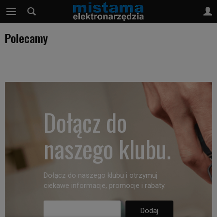
Polecamy
Dołącz do
naszego klubu.
Dołącz do naszego klubu i otrzymuj
ciekawe informacje, promocje i rabaty.