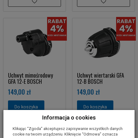
Uchwyt mimośrodowy
Uchwyt wiertarski GFA
GFA 12-E BOSCH
12-B BOSCH
149,00 zł
149,00 zł
Do koszyka
Do koszyka
Informacja o cookies
Klikając “Zgoda” akceptujesz zapisywanie wszystkich danych
cookie na twoim urządzeniu. Kliknięcie “Odmowa” oznacza