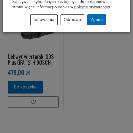
zapisywanie tylko danych niezbędnych do funkcjonowania
strony. Więcej informacji o cookie w
polityce prywatności
.
Ustawienia
Odmowa
Zgoda
Uchwyt wiertarski SDS-
Plus GFA 12-H BOSCH
479,00 zł
Do koszyka