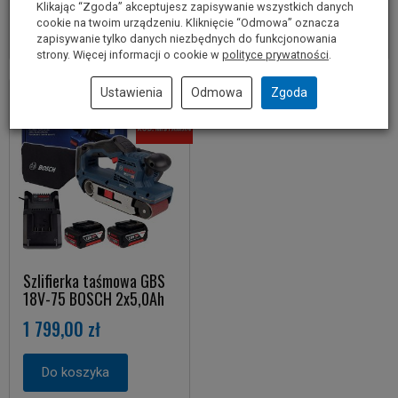
Klikając “Zgoda” akceptujesz zapisywanie wszystkich danych
cookie na twoim urządzeniu. Kliknięcie “Odmowa” oznacza
zapisywanie tylko danych niezbędnych do funkcjonowania
strony. Więcej informacji o cookie w
polityce prywatności
.
Ustawienia
Odmowa
Zgoda
Szlifierka taśmowa GBS
18V-75 BOSCH 2x5,0Ah
1 799,00 zł
Do koszyka