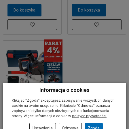
Do koszyka
Do koszyka
Informacja o cookies
Klikając “Zgoda” akceptujesz zapisywanie wszystkich danych
Akumulatorowa
cookie na twoim urządzeniu. Kliknięcie “Odmowa” oznacza
bruzdownica GNF 18V-40
zapisywanie tylko danych niezbędnych do funkcjonowania
BOSCH L-BOXX 2x8,0Ah
strony. Więcej informacji o cookie w
polityce prywatności
.
+ 2 tarcze d...
Ustawienia
Odmowa
Zgoda