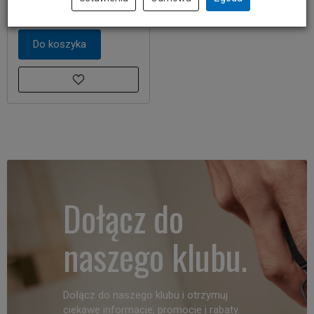
3 479,00 zł
Do koszyka
Dołącz do
naszego klubu.
Dołącz do naszego klubu i otrzymuj
ciekawe informacje, promocje i rabaty.