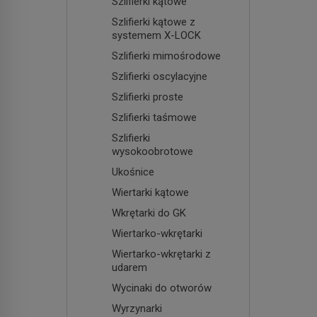
Szlifierki kątowe
Szlifierki kątowe z
systemem X-LOCK
Szlifierki mimośrodowe
Szlifierki oscylacyjne
Szlifierki proste
Szlifierki taśmowe
Szlifierki
wysokoobrotowe
Ukośnice
Wiertarki kątowe
Wkrętarki do GK
Wiertarko-wkrętarki
Wiertarko-wkrętarki z
udarem
Wycinaki do otworów
Wyrzynarki