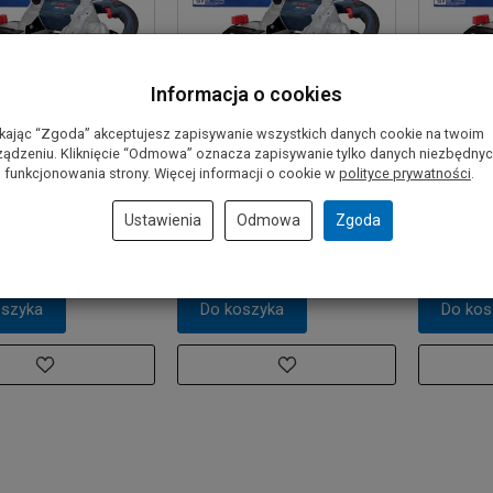
Informacja o cookies
ikając “Zgoda” akceptujesz zapisywanie wszystkich danych cookie na twoim
ządzeniu. Kliknięcie “Odmowa” oznacza zapisywanie tylko danych niezbędny
 taśmowa
Pilarka taśmowa
Pilarka t
 funkcjonowania strony. Więcej informacji o cookie w
polityce prywatności
.
torowa GCB 18V-127
akumulatorowa GCB 18V-127
akumulat
x8,0Ah
BOSCH 2x5,0Ah
BOSCH 2x
Ustawienia
Odmowa
Zgoda
0 zł
2 899,00 zł
3 249,00
oszyka
Do koszyka
Do kos