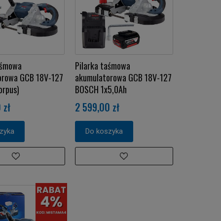
aśmowa
Pilarka taśmowa
orowa GCB 18V-127
akumulatorowa GCB 18V-127
orpus)
BOSCH 1x5,0Ah
 zł
2 599,00 zł
zyka
Do koszyka