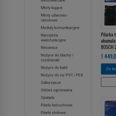
Młotowiertarki
Młoty kujące
Młoty udarowo-
obrotowe
Moduły komunikacyjne
Pilarka
Narzędzia
akumula
wielofunkcyjne
BOSCH 2
Nitownice
1 449,0
Nożyce do blachy /
rozdzieraki
Nożyce do kabli
Do k
Nożyce do rur PVC i PEX
Odkurzacze
Odzież ogrzewana
Opalarki
Pilarki łańcuchowe
Pilarki stołowe