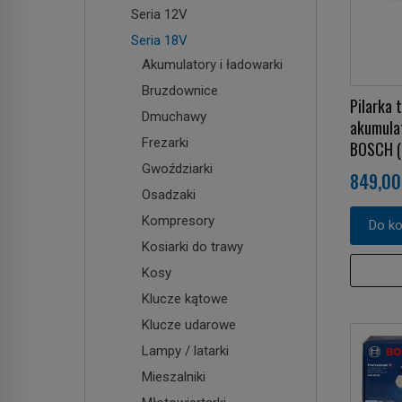
Seria 12V
Seria 18V
Akumulatory i ładowarki
Bruzdownice
Pilarka
Dmuchawy
akumula
Frezarki
BOSCH (
Gwoździarki
849,00
Osadzaki
Kompresory
Do k
Kosiarki do trawy
Kosy
Klucze kątowe
Klucze udarowe
Lampy / latarki
Mieszalniki