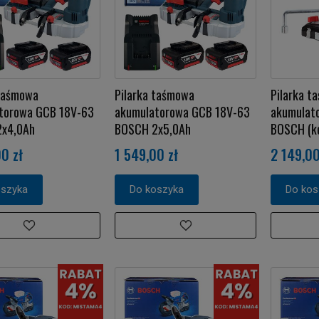
 taśmowa
Pilarka taśmowa
Pilarka t
torowa GCB 18V-63
akumulatorowa GCB 18V-63
akumulat
x4,0Ah
BOSCH 2x5,0Ah
BOSCH (k
0 zł
1 549,00 zł
2 149,00
oszyka
Do koszyka
Do kos