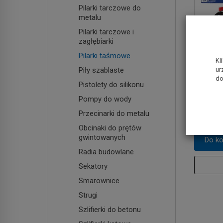
Pilarki tarczowe do
metalu
Pilarki tarczowe i
zagłębiarki
Pilarki taśmowe
Kl
Piły szablaste
ur
Pilarka
do
akumula
Pistolety do silikonu
BOSCH 1
Pompy do wody
2 749,0
Przecinarki do metalu
Obcinaki do prętów
gwintowanych
Do k
Radia budowlane
Sekatory
Smarownice
Strugi
Szlifierki do betonu