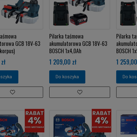
 taśmowa
Pilarka taśmowa
Pilarka t
torowa GCB 18V-63
akumulatorowa GCB 18V-63
akumulat
korpus)
BOSCH 1x4,0Ah
BOSCH 1x
 zł
1 209,00 zł
1 259,00
oszyka
Do koszyka
Do kos