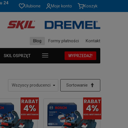
u 24
Ulubione
Moje konto
Koszyk
Blog
Formy płatności
Kontakt
SKIL OSPRZĘT
WYPRZEDAŻ!
Sortowanie