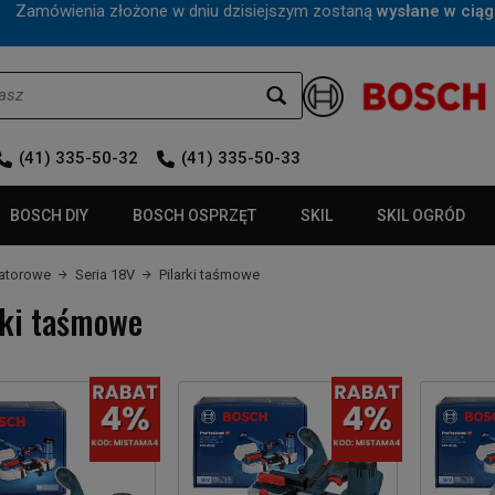
mówienia złożone w dniu dzisiejszym zostaną
wysłane w ciąg
(41) 335-50-32
(41) 335-50-33
BOSCH DIY
BOSCH OSPRZĘT
SKIL
SKIL OGRÓD
latorowe
Seria 18V
Pilarki taśmowe
rki taśmowe