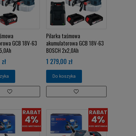
aśmowa
Pilarka taśmowa
orowa GCB 18V-63
akumulatorowa GCB 18V-63
5,0Ah
BOSCH 2x2,0Ah
 zł
1 279,00 zł
zyka
Do koszyka