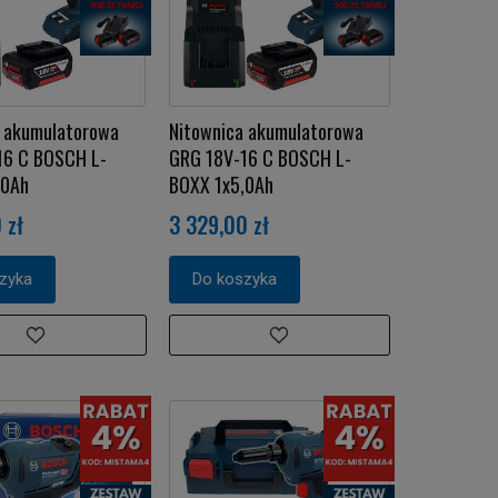
a akumulatorowa
Nitownica akumulatorowa
16 C BOSCH L-
GRG 18V-16 C BOSCH L-
,0Ah
BOXX 1x5,0Ah
 zł
3 329,00 zł
zyka
Do koszyka