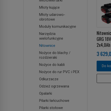
Młotowiertarki
Młoty kujące
Młoty udarowo-
obrotowe
Moduły komunikacyjne
Nitowni
Narzędzia
GRG 18V
wielofunkcyjne
2x4,0Ah
Nitownice
3 629,0
Nożyce do blachy /
rozdzieraki
Nożyce do kabli
Do k
Nożyce do rur PVC i PEX
Odkurzacze
Odzież ogrzewana
Opalarki
Pilarki łańcuchowe
Pilarki stołowe