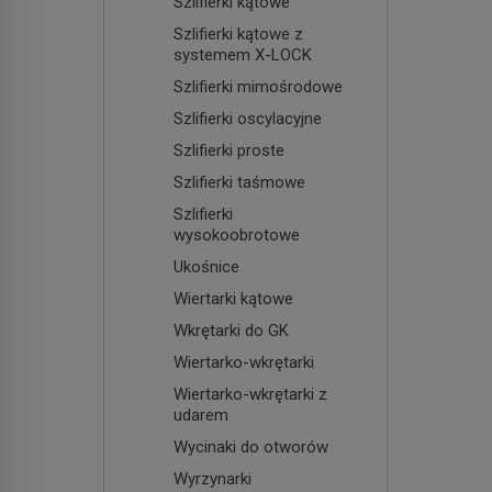
Szlifierki kątowe
Szlifierki kątowe z
systemem X-LOCK
Szlifierki mimośrodowe
Szlifierki oscylacyjne
Szlifierki proste
Szlifierki taśmowe
Szlifierki
wysokoobrotowe
Ukośnice
Wiertarki kątowe
Wkrętarki do GK
Wiertarko-wkrętarki
Wiertarko-wkrętarki z
udarem
Wycinaki do otworów
Wyrzynarki