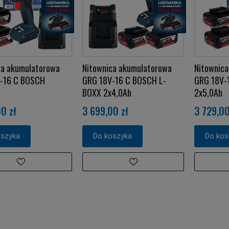
ca akumulatorowa
Nitownica akumulatorowa
Nitownic
-16 C BOSCH
GRG 18V-16 C BOSCH L-
GRG 18V-
BOXX 2x4,0Ah
2x5,0Ah
0 zł
3 699,00 zł
3 729,00
oszyka
Do koszyka
Do kos