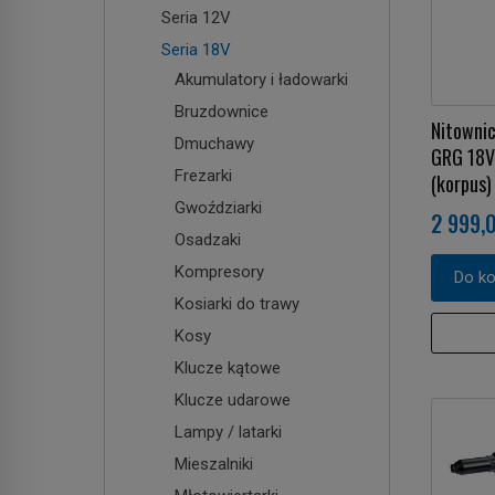
Seria 12V
Seria 18V
Akumulatory i ładowarki
Bruzdownice
Nitowni
Dmuchawy
GRG 18V
Frezarki
(korpus)
Gwoździarki
2 999,0
Osadzaki
Kompresory
Do k
Kosiarki do trawy
Kosy
Klucze kątowe
Klucze udarowe
Lampy / latarki
Mieszalniki