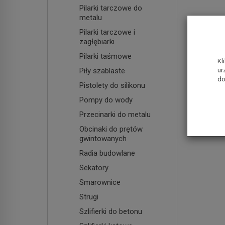
Pilarki tarczowe do
metalu
Pilarki tarczowe i
zagłębiarki
Pilarki taśmowe
Kl
Piły szablaste
ur
do
Pistolety do silikonu
Pompy do wody
Przecinarki do metalu
Obcinaki do prętów
gwintowanych
Radia budowlane
Sekatory
Smarownice
Strugi
Szlifierki do betonu