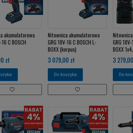
ca akumulatorowa
Nitownica akumulatorowa
Nitownic
-16 C BOSCH
GRG 18V-16 C BOSCH L-
GRG 18V-
BOXX (korpus)
BOXX 1x4
0 zł
3 079,00 zł
3 279,00
oszyka
Do koszyka
Do kos