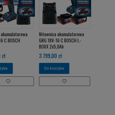
a akumulatorowa
Nitownica akumulatorowa
16 C BOSCH
GRG 18V-16 C BOSCH L-
BOXX 2x5,0Ah
 zł
3 799,00 zł
zyka
Do koszyka