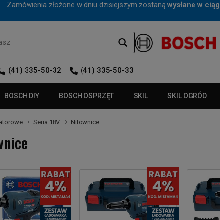
mówienia złożone w dniu dzisiejszym zostaną
wysłane w ciąg
(41) 335-50-32
(41) 335-50-33
BOSCH DIY
BOSCH OSPRZĘT
SKIL
SKIL OGRÓD
latorowe
Seria 18V
Nitownice
wnice