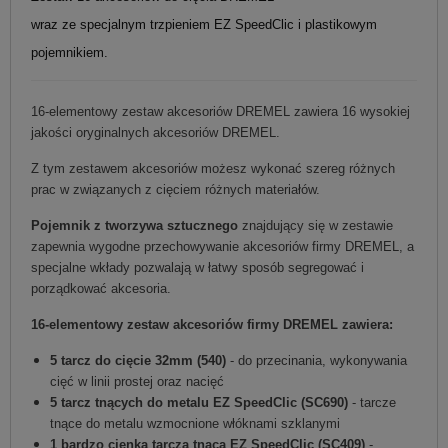
wraz ze specjalnym trzpieniem EZ SpeedClic i plastikowym
pojemnikiem.
16-elementowy zestaw akcesoriów DREMEL zawiera 16 wysokiej
jakości oryginalnych akcesoriów DREMEL.
Z tym zestawem akcesoriów możesz wykonać szereg różnych
prac w związanych z cięciem różnych materiałów.
Pojemnik z tworzywa sztucznego
znajdujący się w zestawie
zapewnia wygodne przechowywanie akcesoriów firmy DREMEL, a
specjalne wkłady pozwalają w łatwy sposób segregować i
porządkować akcesoria.
16-elementowy zestaw akcesoriów firmy DREMEL zawiera:
5 tarcz do cięcie 32mm (540)
- do przecinania, wykonywania
cięć w linii prostej oraz nacięć
5 tarcz tnących do metalu EZ SpeedClic (SC690)
- tarcze
tnące do metalu wzmocnione włóknami szklanymi
1 bardzo cienka tarcza tnąca EZ SpeedClic (SC409)
-