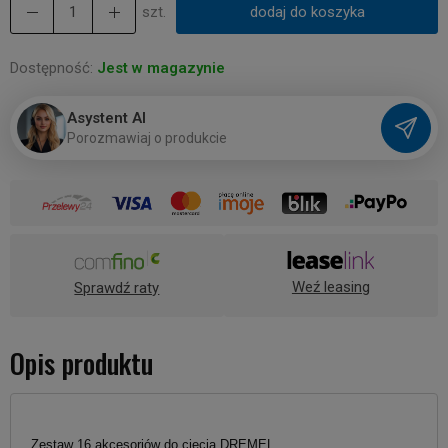
szt.
dodaj do koszyka
Dostępność:
Jest w magazynie
Asystent AI
P
o
r
o
z
m
a
w
i
a
j
o
p
r
o
d
u
k
c
i
e
Weź leasing
Sprawdź raty
Opis produktu
Zestaw 16 akcesoriów do cięcia DREMEL