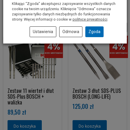
Klikając “Zgoda” akceptujesz zapisywanie wszystkich danych
Poznaj naszą ofertę zestawów dłut!
cookie na twoim urządzeniu. Kliknięcie “Odmowa” oznacza
zapisywanie tylko danych niezbędnych do funkcjonowania
strony. Więcej informacji o cookie w
polityce prywatności
.
Ustawienia
Odmowa
Zgoda
Zestaw 11 wierteł i dłut
Zestaw 3 dłut SDS-PLUS
SDS-Plus BOSCH +
BOSCH (LONG-LIFE)
walizka
125,00 zł
89,50 zł
Do koszyka
Do koszyka