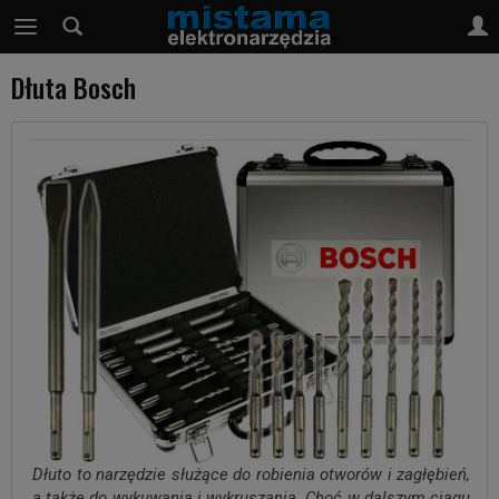
Dłuta Bosch
Dłuto to narzędzie służące do robienia otworów i zagłębień,
a także do wykuwania i wykruszania. Choć w dalszym ciągu