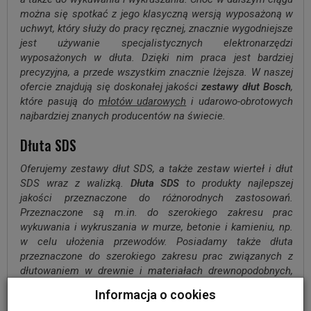
można się spotkać z jego klasyczną wersją wyposażoną w
uchwyt, który służy do pracy ręcznej, znacznie wygodniejsze
jest używanie specjalistycznych elektronarzędzi
wyposażonych w dłuta. Dzięki nim praca jest bardziej
precyzyjna, a przede wszystkim znacznie lżejsza. W naszej
ofercie znajdują się doskonałej jakości
zestawy dłut Bosch
,
które pasują do
młotów udarowych
i udarowo-obrotowych
najbardziej znanych producentów na świecie.
Dłuta SDS
Oferujemy zestawy dłut SDS, a także zestaw wierteł i dłut
SDS wraz z walizką.
Dłuta SDS
to produkty najlepszej
jakości przeznaczone do różnorodnych zastosowań.
Przeznaczone są m.in. do szerokiego zakresu prac
wykuwania i wykruszania w murze, betonie i kamieniu, np.
w celu ułożenia przewodów. Posiadamy także dłuta
przeznaczone do szerokiego zakresu prac związanych z
dłutowaniem w drewnie i materiałach drewnopodobnych,
które są idealne do usuwania starych futryn, ram okiennych
Informacja o cookies
czy desek podłogowych.