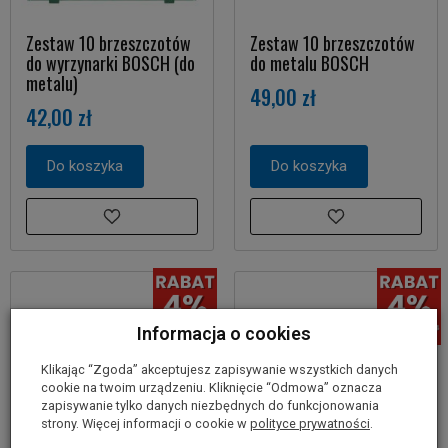
Zestaw 10 brzeszczotów
Zestaw 10 brzeszczotów
do wyrzynarki BOSCH (do
do metalu BOSCH
metalu)
49,00 zł
42,00 zł
Do koszyka
Do koszyka
Informacja o cookies
Klikając “Zgoda” akceptujesz zapisywanie wszystkich danych
cookie na twoim urządzeniu. Kliknięcie “Odmowa” oznacza
zapisywanie tylko danych niezbędnych do funkcjonowania
strony. Więcej informacji o cookie w
polityce prywatności
.