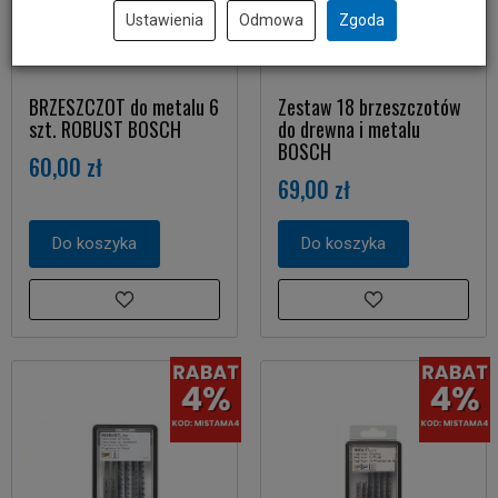
Ustawienia
Odmowa
Zgoda
BRZESZCZOT do metalu 6
Zestaw 18 brzeszczotów
szt. ROBUST BOSCH
do drewna i metalu
BOSCH
60,00 zł
69,00 zł
Do koszyka
Do koszyka