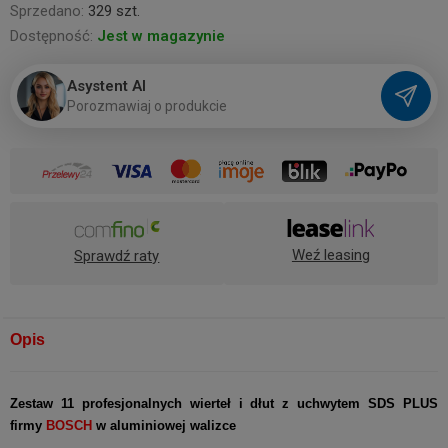
Sprzedano:
329 szt.
Dostępność:
Jest w magazynie
Asystent AI
P
o
r
o
z
m
a
w
i
a
j
o
p
r
o
d
u
k
c
i
e
Weź leasing
Sprawdź raty
Opis
Zestaw 11 profesjonalnych wierteł i dłut z uchwytem SDS PLUS
firmy
BOSCH
w aluminiowej walizce