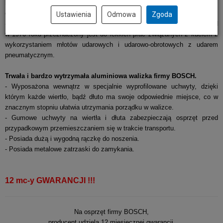
beton, beton zbrojony (żelbeton), granit, kamień sztuczny i naturalny,
cegła, mur, tynk, itp.​
Ustawienia
Odmowa
Zgoda
- Chwyt SDS-Plus został stworzony i opatentowany przez firmę BOSCH
w 1976 roku przeznaczony jest do lekkich prac związanych z kuciem z
wykorzystaniem młotów udarowych i udarowo-obrotowych z udarem
pneumatycznym.
Trwała i bardzo wytrzymała aluminiowa walizka firmy BOSCH.
- Wyposażona wewnątrz w specjalnie wyprofilowane uchwyty, dzięki
którym każde wiertło, bądź dłuto ma swoje odpowiednie miejsce, co w
znacznym stopniu ułatwia utrzymania porządku w walizce.
- Gumowe uchwyty na wiertła i dłuta zabezpieczają osprzęt przed
przypadkowym przemieszczaniem się w trakcie transportu.
- Posiada dużą i wygodną rączkę do noszenia.
- Posiada metalowe zatrzaski do zamykania.
12 mc-y GWARANCJI !!!
Na osprzęt firmy BOSCH,
producent udziela 12 miesięcznej gwarancji.