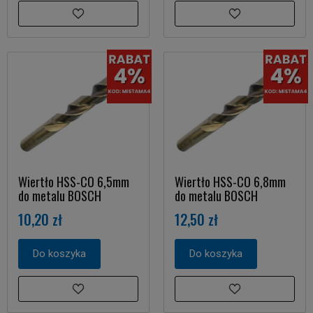
Wiertło HSS-CO 6,5mm
Wiertło HSS-CO 6,8mm
do metalu BOSCH
do metalu BOSCH
10,20 zł
12,50 zł
Do koszyka
Do koszyka