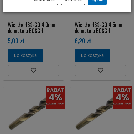
Wiertło HSS-CO 4,0mm
Wiertło HSS-CO 4,5mm
do metalu BOSCH
do metalu BOSCH
5,00 zł
6,20 zł
Do koszyka
Do koszyka