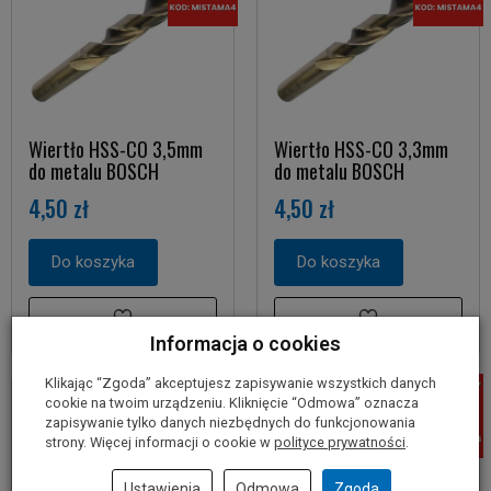
Wiertło HSS-CO 3,5mm
Wiertło HSS-CO 3,3mm
do metalu BOSCH
do metalu BOSCH
4,50 zł
4,50 zł
Do koszyka
Do koszyka
Informacja o cookies
Klikając “Zgoda” akceptujesz zapisywanie wszystkich danych
cookie na twoim urządzeniu. Kliknięcie “Odmowa” oznacza
zapisywanie tylko danych niezbędnych do funkcjonowania
strony. Więcej informacji o cookie w
polityce prywatności
.
Ustawienia
Odmowa
Zgoda