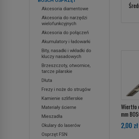
BOSCH OSPRZĘT
Średn
Akcesoria diamentowe
Akcesoria do narzędzi
wielofunkcyjnych
Akcesoria do połączeń
Akumulatory i ładowarki
Bity, nasadki i wkładki do
kluczy nasadowych
Brzeszczoty, otwornice,
tarcze pilarskie
Dłuta
Frezy i noże do strugów
Kamienie szlifierskie
Wiertło 
Materiały ścierne
mm BOS
Mieszadła
2,00 zł
Okulary do laserów
Osprzęt FSN