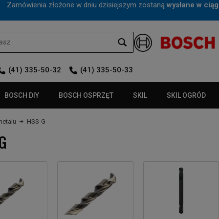
mówienia złożone w dniu dzisiejszym zostaną
wysłane w ciąg
(41) 335-50-32
(41) 335-50-33
BOSCH DIY
BOSCH OSPRZĘT
SKIL
SKIL OGRÓD
metalu
HSS-G
G