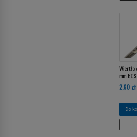
Wiertło 
mm BOS
2,60 zł
Do k