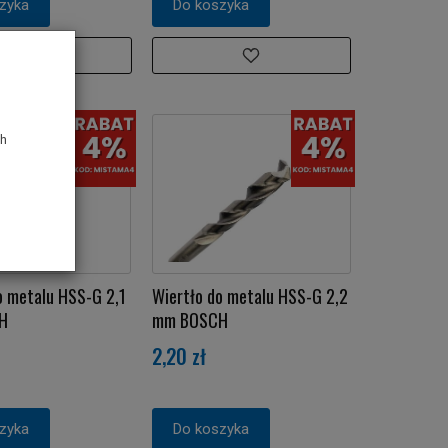
zyka
Do koszyka
ch
o metalu HSS-G 2,1
Wiertło do metalu HSS-G 2,2
H
mm BOSCH
2,20 zł
zyka
Do koszyka