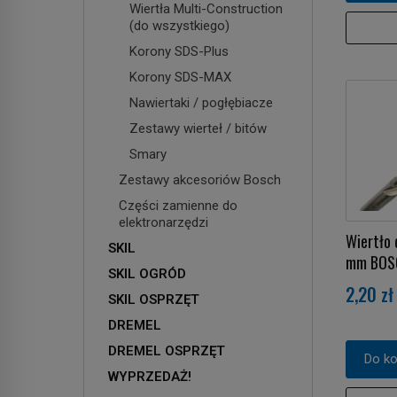
Wiertła Multi-Construction
(do wszystkiego)
Korony SDS-Plus
Korony SDS-MAX
Nawiertaki / pogłębiacze
Zestawy wierteł / bitów
Smary
Zestawy akcesoriów Bosch
Części zamienne do
elektronarzędzi
Wiertło 
SKIL
mm BOS
SKIL OGRÓD
2,20 zł
SKIL OSPRZĘT
DREMEL
DREMEL OSPRZĘT
Do k
WYPRZEDAŻ!