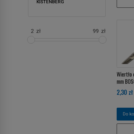
KISTENBERG
zł
zł
Wiertło 
mm BOS
2,30 zł
Do k