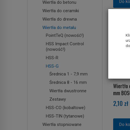
Do k
Wiertła do betonu
Wiertła do ceramiki
Wiertła do drewna
Wiertła do metalu
PointTeQ (nowość!)
Kl
ur
HSS Impact Control
do
(nowość!)
HSS-R
HSS-G
Średnica 1 - 7,9 mm
Średnica 8 - 16 mm
Wiertło 
Wiertła dwustronne
mm BOS
Zestawy
2,10 zł
HSS-CO (kobaltowe)
HSS-TIN (tytanowe)
Wiertła stopniowane
Do k