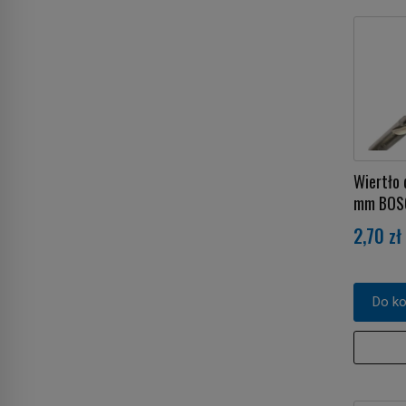
Wiertło 
mm BOS
2,70 zł
Do k