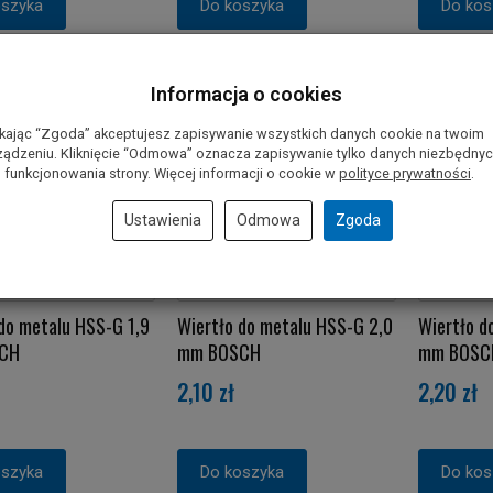
oszyka
Do koszyka
Do kos
Informacja o cookies
ikając “Zgoda” akceptujesz zapisywanie wszystkich danych cookie na twoim
ządzeniu. Kliknięcie “Odmowa” oznacza zapisywanie tylko danych niezbędny
 funkcjonowania strony. Więcej informacji o cookie w
polityce prywatności
.
Ustawienia
Odmowa
Zgoda
do metalu HSS-G 1,9
Wiertło do metalu HSS-G 2,0
Wiertło d
CH
mm BOSCH
mm BOSC
2,10 zł
2,20 zł
oszyka
Do koszyka
Do kos