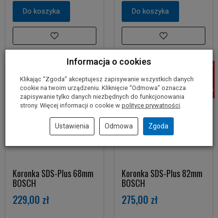
Do koszyka
Do koszyka
Informacja o cookies
Klikając “Zgoda” akceptujesz zapisywanie wszystkich danych
cookie na twoim urządzeniu. Kliknięcie “Odmowa” oznacza
zapisywanie tylko danych niezbędnych do funkcjonowania
strony. Więcej informacji o cookie w
polityce prywatności
.
Ustawienia
Odmowa
Zgoda
Koronka SDS-Plus 68mm
Koronka SDS-Plus 82mm
BOSCH
BOSCH
229,00 zł
275,00 zł