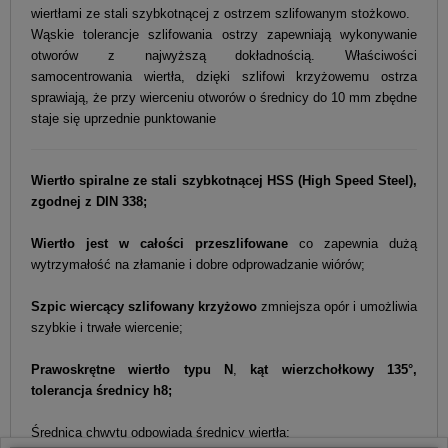
wiertłami ze stali szybkotnącej z ostrzem szlifowanym stożkowo.
Wąskie tolerancje szlifowania ostrzy zapewniają wykonywanie
otworów z najwyższą dokładnością. Właściwości
samocentrowania wiertła, dzięki szlifowi krzyżowemu ostrza
sprawiają, że przy wierceniu otworów o średnicy do 10 mm zbędne
staje się uprzednie punktowanie
Wiertło spiralne ze stali szybkotnącej HSS (High Speed Steel),
zgodnej z DIN 338;
Wiertło jest w całości przeszlifowane
co zapewnia dużą
wytrzymałość na złamanie i dobre odprowadzanie wiórów;
Szpic wiercący szlifowany krzyżowo
zmniejsza opór i umożliwia
szybkie i trwałe wiercenie;
Prawoskrętne wiertło typu N
,
kąt wierzchołkowy 135°,
tolerancja średnicy h8;
Średnica chwytu odpowiada średnicy wiertła;