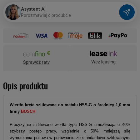
Asystent AI
P
o
r
o
z
m
a
w
i
a
j
o
p
r
o
d
u
k
c
i
e
Weź leasing
Sprawdź raty
Opis produktu
Wiertło kręte szlifowane do metalu HSS-G o średnicy 1,0 mm
firmy
BOSCH
Precyzyjnie szlifowane wiertła typu HSS-G umożliwiają o 40%
szybszy postęp pracy, względnie o 50% mniejszą siłę
wymuszania posuwu w porównaniu ze standardowo szlifowanymi