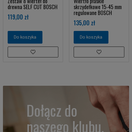
Zestaw 8 wierteł do
Wiertło płaskie
drewna SELF CUT BOSCH
skrzydełkowe 15-45 mm
regulowane BOSCH
119,00 zł
135,00 zł
Do koszyka
Do koszyka
Dołącz do
naszego klubu.