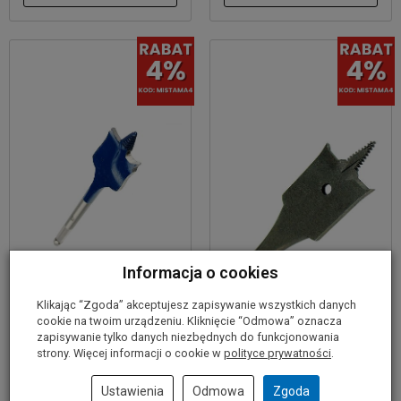
Informacja o cookies
Klikając “Zgoda” akceptujesz zapisywanie wszystkich danych
cookie na twoim urządzeniu. Kliknięcie “Odmowa” oznacza
zapisywanie tylko danych niezbędnych do funkcjonowania
Wiertło do drewna
Wiertło do drewna
strony. Więcej informacji o cookie w
polityce prywatności
.
30/152mm Self Cut
6/400mm Self Cut
BOSCH
BOSCH
Ustawienia
Odmowa
Zgoda