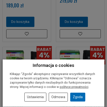
219,00 zł
189,00 zł
Do koszyka
Do koszyka
Informacja o cookies
Klikając “Zgoda” akceptujesz zapisywanie wszystkich danych
cookie na twoim urządzeniu. Kliknięcie “Odmowa” oznacza
zapisywanie tylko danych niezbędnych do funkcjonowania
strony. Więcej informacji o cookie w
polityce prywatności
.
Ustawienia
Odmowa
Zgoda
Dalmierz laserowy PLR
Dalmierz laserowy
25 BOSCH
UNIVERSALDISTANCE PLR