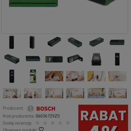
Producent:
Kod producenta:
06036729Z0
Dodaj recenzję:
Obserwuj produkt: