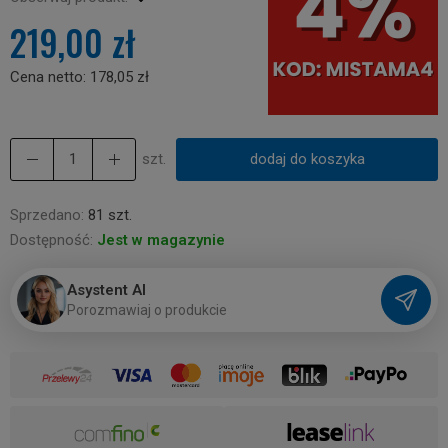
219,00 zł
Cena netto:
178,05 zł
szt.
dodaj do koszyka
Sprzedano:
81 szt.
Dostępność:
Jest w magazynie
Asystent AI
P
o
r
o
z
m
a
w
i
a
j
o
p
r
o
d
u
k
c
i
e