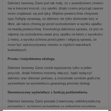
Dalmierz laserowy Zamo jest tak mały, że z powodzeniem zmieści
się w kieszeni koszuli, czy spodni, dzięki czemu przyrząd zawsze
może znajdować się pod ręką. Miękkie powierzchnie chwytowe
typu Softgrip sprawiają, że dalmierz nie tylko doskonale leży w
dłoni, ale także chronią go przed uszkodzeniem w wyniku upadku
na twardą powierzchnię. Konstrukcja dalmierza sprawia, że jest on
odporny na uszkodzenia nawet przy upadku na beton z wysokości
1 metra, a wysoka ochrona przed pyłem i wilgocią sprawia, że
może być wykorzystywany również w ciężkich warunkach
budowlanych.
Prosta i instynktowna obsługa.
Dalmierz laserowy Zamo został wyposażony tylko w jeden
przycisk, dzięki któremu możemy włączyć, bądź wyłączyć
dalmierz oraz dokonać pomiaru, a zrozumiałe symbole graficzne
wyświetlane na wyświetlaczu gwarantują prostotę obsługi.
Dwuwierszowy wyświetlacz z funkcją podświetlenia.
Dalmierz laserowy Zamo posiada 2-wierszowy ciekłokrystaliczny
wyświetlacz, na którym wyświetlane są najbardziej przydatne