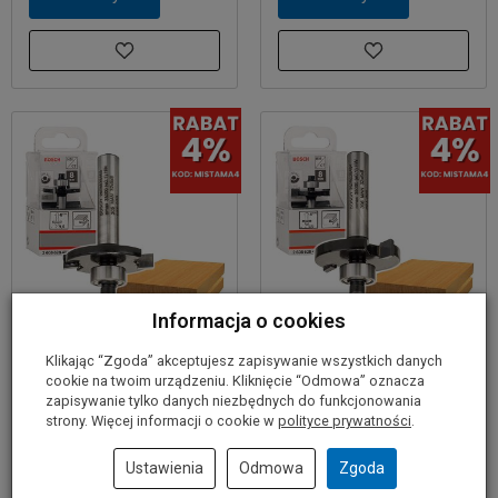
Informacja o cookies
Frez tarczowy
Frez tarczowy
Klikając “Zgoda” akceptujesz zapisywanie wszystkich danych
8/32/51mm BOSCH
8/32/51mm BOSCH
cookie na twoim urządzeniu. Kliknięcie “Odmowa” oznacza
zapisywanie tylko danych niezbędnych do funkcjonowania
85,00 zł
89,00 zł
strony. Więcej informacji o cookie w
polityce prywatności
.
Ustawienia
Odmowa
Zgoda
Do koszyka
Do koszyka