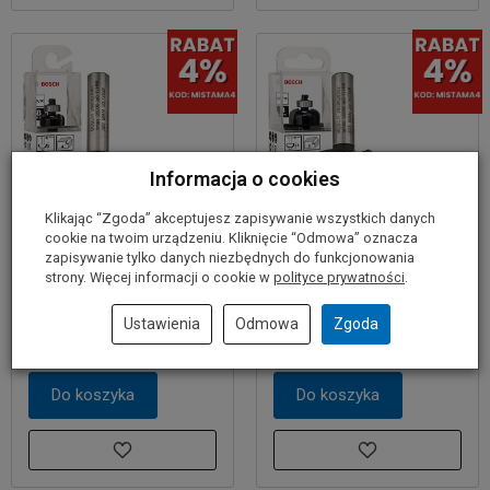
Informacja o cookies
Klikając “Zgoda” akceptujesz zapisywanie wszystkich danych
cookie na twoim urządzeniu. Kliknięcie “Odmowa” oznacza
zapisywanie tylko danych niezbędnych do funkcjonowania
Frez do żłobień
Frez do żłobień
strony. Więcej informacji o cookie w
polityce prywatności
.
8/20,7/53mm BOSCH
8/24,7/53mm BOSCH
Ustawienia
Odmowa
Zgoda
50,50 zł
55,00 zł
Do koszyka
Do koszyka