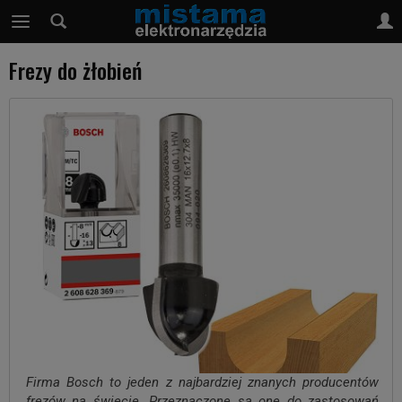
Frezy do żłobień
Firma Bosch to jeden z najbardziej znanych producentów
frezów na świecie. Przeznaczone są one do zastosowań