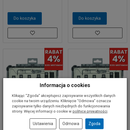
Do koszyka
Do koszyka
Informacja o cookies
Klikając “Zgoda” akceptujesz zapisywanie wszystkich danych
cookie na twoim urządzeniu. Kliknięcie “Odmowa” oznacza
zapisywanie tylko danych niezbędnych do funkcjonowania
strony. Więcej informacji o cookie w
polityce prywatności
.
Zestaw 6 frezów do
Zestaw 6 frezów do
krawędzi 6mm BOSCH
krawędzi 8mm BOSCH
Ustawienia
Odmowa
Zgoda