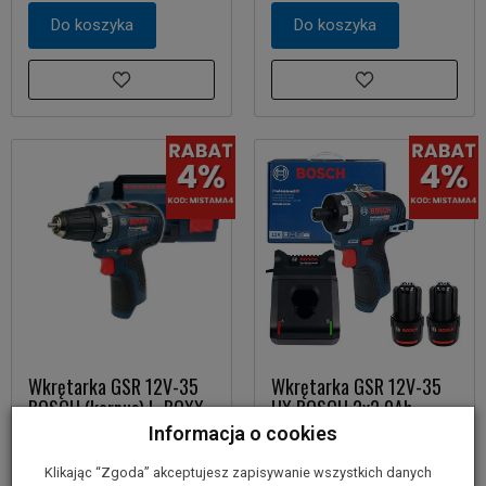
Do koszyka
Do koszyka
Wkrętarka GSR 12V-35
Wkrętarka GSR 12V-35
BOSCH (korpus) L-BOXX
HX BOSCH 2x2,0Ah
Informacja o cookies
629,00 zł
819,00 zł
Klikając “Zgoda” akceptujesz zapisywanie wszystkich danych