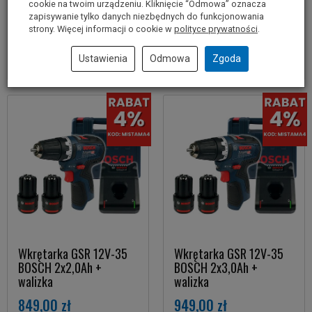
cookie na twoim urządzeniu. Kliknięcie “Odmowa” oznacza
zapisywanie tylko danych niezbędnych do funkcjonowania
Do koszyka
Do koszyka
strony. Więcej informacji o cookie w
polityce prywatności
.
Ustawienia
Odmowa
Zgoda
Wkrętarka GSR 12V-35
Wkrętarka GSR 12V-35
BOSCH 2x2,0Ah +
BOSCH 2x3,0Ah +
walizka
walizka
849,00 zł
949,00 zł