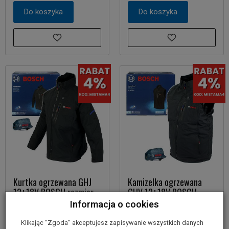
Do koszyka
Do koszyka
Kurtka ogrzewana GHJ
Kamizelka ogrzewana
12+18V BOSCH rozmiar
GHV 12+18V BOSCH
XL
rozmiar XXL
Informacja o cookies
649,00 zł
649,00 zł
Klikając “Zgoda” akceptujesz zapisywanie wszystkich danych