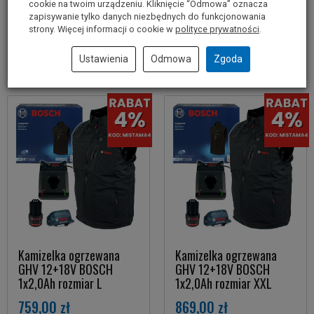
cookie na twoim urządzeniu. Kliknięcie “Odmowa” oznacza
zapisywanie tylko danych niezbędnych do funkcjonowania
Do koszyka
Do koszyka
strony. Więcej informacji o cookie w
polityce prywatności
.
Ustawienia
Odmowa
Zgoda
Kamizelka ogrzewana
Kamizelka ogrzewana
GHV 12+18V BOSCH
GHV 12+18V BOSCH
1x2,0Ah rozmiar L
1x2,0Ah rozmiar XXL
759,00 zł
869,00 zł