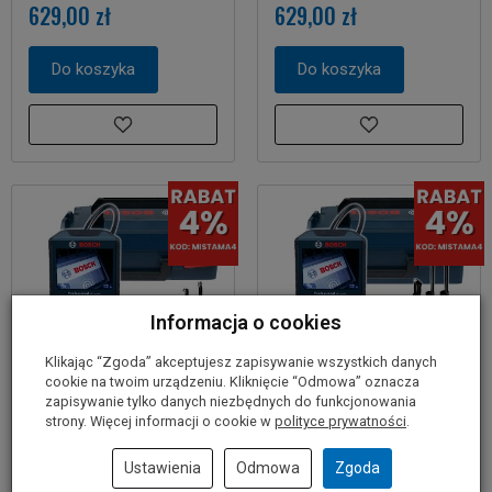
629,00 zł
629,00 zł
Do koszyka
Do koszyka
Informacja o cookies
Klikając “Zgoda” akceptujesz zapisywanie wszystkich danych
cookie na twoim urządzeniu. Kliknięcie “Odmowa” oznacza
zapisywanie tylko danych niezbędnych do funkcjonowania
strony. Więcej informacji o cookie w
polityce prywatności
.
Kamera inspekcyjna 8,5
Kamera inspekcyjna 8,5
mm GIC 120 C BOSCH L-
mm GIC 120 C BOSCH L-
Ustawienia
Odmowa
Zgoda
BOXX (korpus)
BOXX